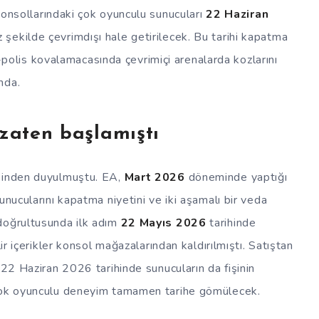
onsollarındaki çok oyunculu sunucuları
22 Haziran
şekilde çevrimdışı hale getirilecek. Bu tarihi kapatma
ız-polis kovalamacasında çevrimiçi arenalarda kozlarını
mda.
 zaten başlamıştı
esinden duyulmuştu. EA,
Mart 2026
döneminde yaptığı
unucularını kapatma niyetini ve iki aşamalı bir veda
doğrultusunda ilk adım
22 Mayıs 2026
tarihinde
lir içerikler konsol mağazalarından kaldırılmıştı. Satıştan
 22 Haziran 2026 tarihinde sunucuların da fişinin
 çok oyunculu deneyim tamamen tarihe gömülecek.