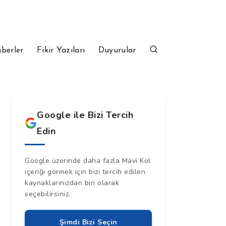
berler
Fikir Yazıları
Duyurular
Google ile Bizi Tercih
Edin
Google üzerinde daha fazla Mavi Kol
içeriği görmek için bizi tercih edilen
kaynaklarınızdan biri olarak
seçebilirsiniz.
Şimdi Bizi Seçin