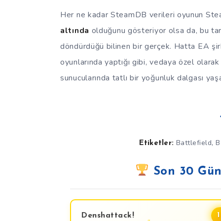
Her ne kadar SteamDB verileri oyunun Stea
altında
olduğunu gösteriyor olsa da, bu tarz
döndürdüğü bilinen bir gerçek. Hatta EA şi
oyunlarında yaptığı gibi, vedaya özel olar
sunucularında tatlı bir yoğunluk dalgası yaş
,
Battlefield
B
Etiketler:
Son 30 Gün
Denshattack!