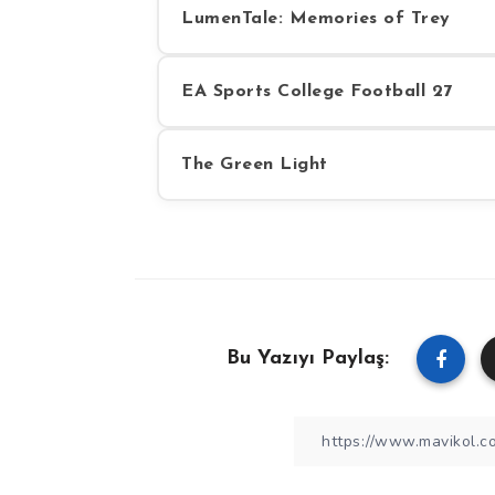
LumenTale: Memories of Trey
EA Sports College Football 27
The Green Light
Bu Yazıyı Paylaş: