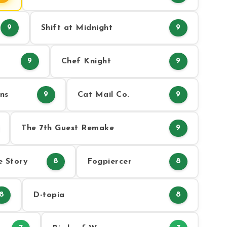
Shift at Midnight
9
9
Chef Knight
9
9
ns
Cat Mail Co.
9
9
The 7th Guest Remake
9
e Story
Fogpiercer
8
8
D-topia
8
8