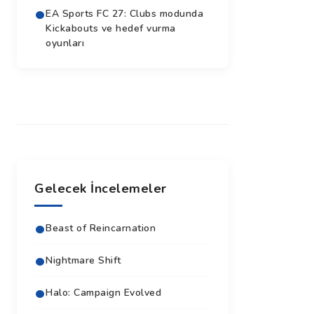
EA Sports FC 27: Clubs modunda
Kickabouts ve hedef vurma
oyunları
Gelecek İncelemeler
Beast of Reincarnation
Nightmare Shift
Halo: Campaign Evolved