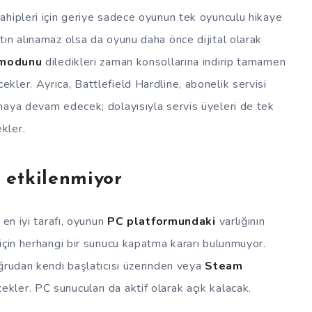
ahipleri için geriye sadece oyunun tek oyunculu hikaye
ın alınamaz olsa da oyunu daha önce dijital olarak
 modunu
diledikleri zaman konsollarına indirip tamamen
ler. Ayrıca, Battlefield Hardline, abonelik servisi
maya devam edecek; dolayısıyla servis üyeleri de tek
kler.
etkilenmiyor
 en iyi tarafı, oyunun
PC platformundaki
varlığının
için herhangi bir sunucu kapatma kararı bulunmuyor.
ğrudan kendi başlatıcısı üzerinden veya
Steam
ler. PC sunucuları da aktif olarak açık kalacak.