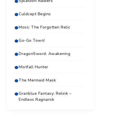
Splatoon Raiders
Culdcept Begins
Moss: The Forgotten Relic
Go-Go Town!
DragonSword: Awakening
Mistfall Hunter
The Mermaid Mask
Granblue Fantasy: Relink –
Endless Ragnarok