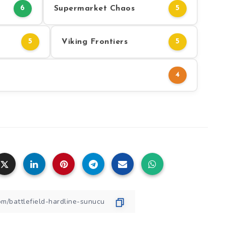
Supermarket Chaos
6
5
Viking Frontiers
5
5
4