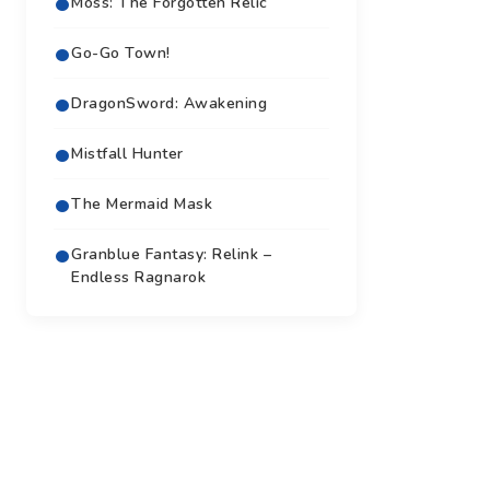
Moss: The Forgotten Relic
Go-Go Town!
DragonSword: Awakening
Mistfall Hunter
The Mermaid Mask
Granblue Fantasy: Relink –
Endless Ragnarok