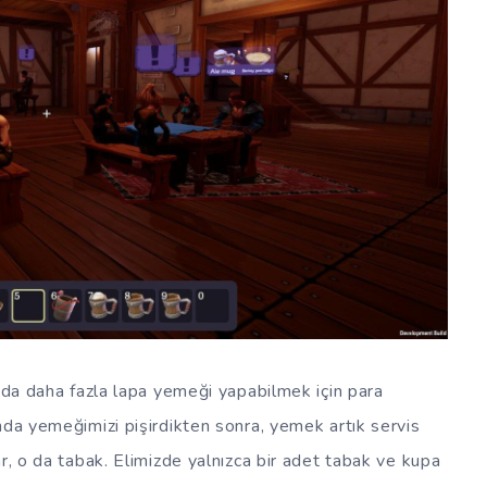
u da daha fazla lapa yemeği yapabilmek için para
nda yemeğimizi pişirdikten sonra, yemek artık servis
r, o da tabak. Elimizde yalnızca bir adet tabak ve kupa