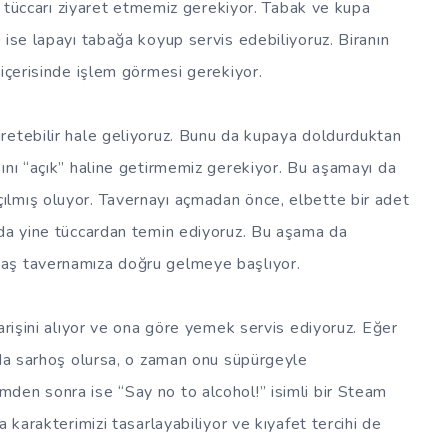
ne tüccarı ziyaret etmemiz gerekiyor. Tabak ve kupa
 ise lapayı tabağa koyup servis edebiliyoruz. Biranın
 içerisinde işlem görmesi gerekiyor.
retebilir hale geliyoruz. Bunu da kupaya doldurduktan
ını “açık” haline getirmemiz gerekiyor. Bu aşamayı da
lmış oluyor. Tavernayı açmadan önce, elbette bir adet
 da yine tüccardan temin ediyoruz. Bu aşama da
aş tavernamıza doğru gelmeye başlıyor.
arişini alıyor ve ona göre yemek servis ediyoruz. Eğer
nda sarhoş olursa, o zaman onu süpürgeyle
den sonra ise “Say no to alcohol!” isimli bir Steam
 karakterimizi tasarlayabiliyor ve kıyafet tercihi de