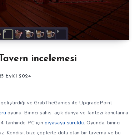
Tavern incelemesi
25 Eylül 2024
n geliştirdiği ve GrabTheGames ile UpgradePoint
örü
oyunu. Birinci şahıs, açık dünya ve fantezi konularına
4 tarihinde PC için
piyasaya sürüldü
. Oyunda, birinci
uz. Kendisi, bize çöplerle dolu olan bir taverna ve bu