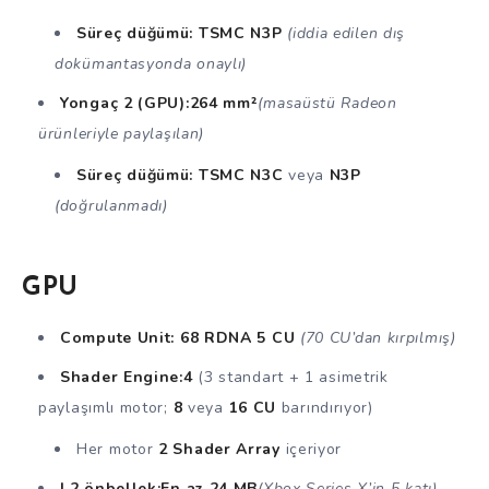
Süreç düğümü:
TSMC N3P
(iddia edilen dış
dokümantasyonda onaylı)
Yongaç 2 (GPU):
264 mm²
(masaüstü Radeon
ürünleriyle paylaşılan)
Süreç düğümü:
TSMC N3C
veya
N3P
(doğrulanmadı)
GPU
Compute Unit:
68 RDNA 5 CU
(70 CU’dan kırpılmış)
Shader Engine:
4
(3 standart + 1 asimetrik
paylaşımlı motor;
8
veya
16 CU
barındırıyor)
Her motor
2 Shader Array
içeriyor
L2 önbellek:
En az 24 MB
(Xbox Series X’in 5 katı)