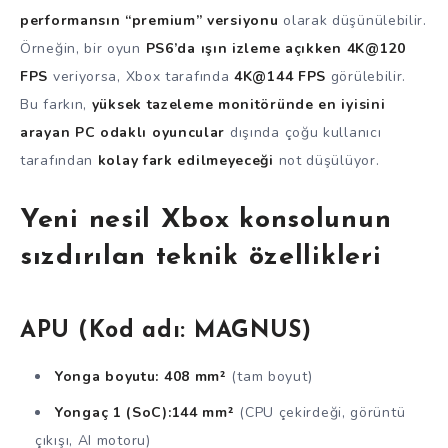
performansın “premium” versiyonu
olarak düşünülebilir.
Örneğin, bir oyun
PS6’da ışın izleme açıkken 4K@120
FPS
veriyorsa, Xbox tarafında
4K@144 FPS
görülebilir.
Bu farkın,
yüksek tazeleme monitöründe en iyisini
arayan PC odaklı oyuncular
dışında çoğu kullanıcı
tarafından
kolay fark edilmeyeceği
not düşülüyor.
Yeni nesil Xbox konsolunun
sızdırılan teknik özellikleri
APU (Kod adı:
MAGNUS
)
Yonga boyutu:
408 mm²
(tam boyut)
Yongaç 1 (SoC):
144 mm²
(CPU çekirdeği, görüntü
çıkışı, AI motoru)