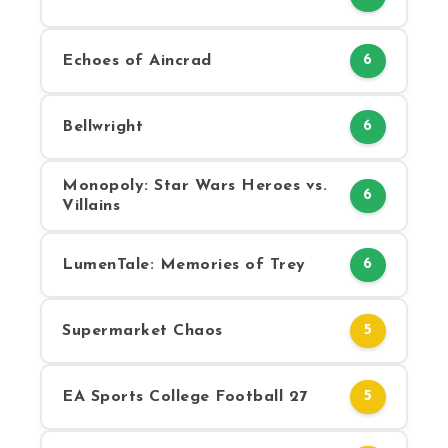
Echoes of Aincrad
6
Bellwright
6
Monopoly: Star Wars Heroes vs.
6
Villains
LumenTale: Memories of Trey
6
Supermarket Chaos
5
EA Sports College Football 27
5