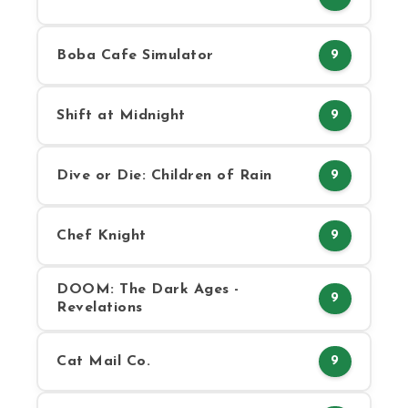
Boba Cafe Simulator
9
Shift at Midnight
9
Dive or Die: Children of Rain
9
Chef Knight
9
DOOM: The Dark Ages -
9
Revelations
Cat Mail Co.
9