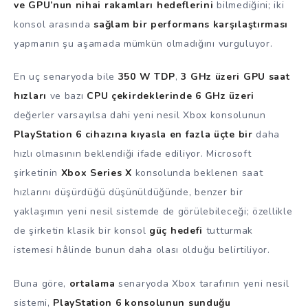
ve GPU’nun nihai rakamları hedeflerini
bilmediğini; iki
konsol arasında
sağlam bir performans karşılaştırması
yapmanın şu aşamada mümkün olmadığını vurguluyor.
En uç senaryoda bile
350 W TDP
,
3 GHz üzeri GPU saat
hızları
ve bazı
CPU çekirdeklerinde 6 GHz üzeri
değerler varsayılsa dahi yeni nesil Xbox konsolunun
PlayStation 6 cihazına kıyasla en fazla üçte bir
daha
hızlı olmasının beklendiği ifade ediliyor. Microsoft
şirketinin
Xbox Series X
konsolunda beklenen saat
hızlarını düşürdüğü düşünüldüğünde, benzer bir
yaklaşımın yeni nesil sistemde de görülebileceği; özellikle
de şirketin klasik bir konsol
güç hedefi
tutturmak
istemesi hâlinde bunun daha olası olduğu belirtiliyor.
Buna göre,
ortalama
senaryoda Xbox tarafının yeni nesil
sistemi,
PlayStation 6 konsolunun sunduğu