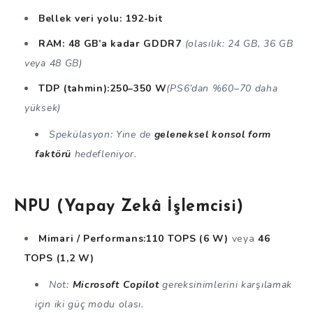
Bellek veri yolu:
192-bit
RAM:
48 GB’a kadar GDDR7
(olasılık: 24 GB, 36 GB
veya 48 GB)
TDP (tahmin):
250–350 W
(PS6’dan %60–70 daha
yüksek)
Spekülasyon: Yine de
geleneksel konsol form
faktörü
hedefleniyor.
NPU (Yapay Zekâ İşlemcisi)
Mimari / Performans:
110 TOPS (6 W)
veya
46
TOPS (1,2 W)
Not:
Microsoft Copilot
gereksinimlerini karşılamak
için iki güç modu olası.