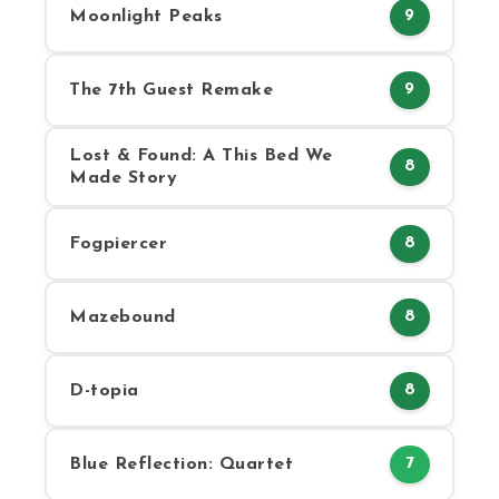
Moonlight Peaks
9
The 7th Guest Remake
9
Lost & Found: A This Bed We
8
Made Story
Fogpiercer
8
Mazebound
8
D-topia
8
Blue Reflection: Quartet
7