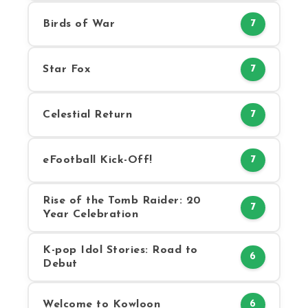
Birds of War
7
Star Fox
7
Celestial Return
7
eFootball Kick-Off!
7
Rise of the Tomb Raider: 20
7
Year Celebration
K-pop Idol Stories: Road to
6
Debut
Welcome to Kowloon
6