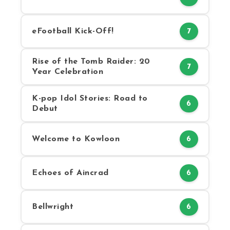
eFootball Kick-Off!
7
Rise of the Tomb Raider: 20
7
Year Celebration
K-pop Idol Stories: Road to
6
Debut
Welcome to Kowloon
6
Echoes of Aincrad
6
Bellwright
6