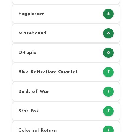
Fogpiercer
8
Mazebound
8
D-topia
8
Blue Reflection: Quartet
7
Birds of War
7
Star Fox
7
Celestial Return
7