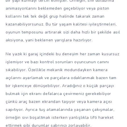
bir yapı kurmayı tercih etmişler. Örneğin, sıvı doldurma
animasyonlarını beklemeden geçebiliyor veya piston
kollarını tek tek değil grup halinde takarak zaman
kazanabiliyorsunuz. Bu tür yaşam kalitesi iyileştirmeleri,
oyunun temposunu artırarak sizi daha hızlı bir şekilde asıl
aksiyona, yani beklenen yarışlara hazırlıyor.
Ne yazık ki garaj içindeki bu deneyim her zaman kusursuz
işlemiyor ve bazı kontrol sorunları oyuncunun canını
sıkabiliyor. Özellikle mekanik modundayken kamera
açılarını ayarlamak ve parçalara odaklanmak bazen tam
bir işkenceye dönüşebiliyor. Aradığınız o küçük parçayı
bulmak için ekranı defalarca çevirmeniz gerekebiliyor
çünkü araç bazen ekrandan taşıyor veya kamera açısı
sapıtıyor. Ayrıca tuş atamalarında yaşanan çakışmalar,
örneğin sıvı boşaltmak isterken yanlışlıkla lifti hareket
ettirmek gibi durumlar sabrınızı zorlayabilir.