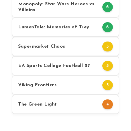
Monopoly: Star Wars Heroes vs.
6
Villains
LumenTale: Memories of Trey
6
Supermarket Chaos
5
EA Sports College Football 27
5
Viking Frontiers
5
The Green Light
4