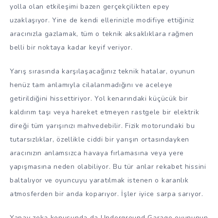
yolla olan etkileşimi bazen gerçekçilikten epey
uzaklaşıyor. Yine de kendi ellerinizle modifiye ettiğiniz
aracınızla gazlamak, tüm o teknik aksaklıklara rağmen
belli bir noktaya kadar keyif veriyor.
Yarış sırasında karşılaşacağınız teknik hatalar, oyunun
henüz tam anlamıyla cilalanmadığını ve aceleye
getirildiğini hissettiriyor. Yol kenarındaki küçücük bir
kaldırım taşı veya hareket etmeyen rastgele bir elektrik
direği tüm yarışınızı mahvedebilir. Fizik motorundaki bu
tutarsızlıklar, özellikle ciddi bir yarışın ortasındayken
aracınızın anlamsızca havaya fırlamasına veya yere
yapışmasına neden olabiliyor. Bu tür anlar rekabet hissini
baltalıyor ve oyuncuyu yaratılmak istenen o karanlık
atmosferden bir anda koparıyor. İşler iyice sarpa sarıyor.
Yapay zeka konusunda da Underground Garage oyununun