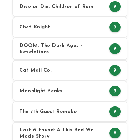
Dive or Die: Children of Rain
9
Chef Knight
9
DOOM: The Dark Ages -
9
Revelations
Cat Mail Co.
9
Moonlight Peaks
9
The 7th Guest Remake
9
Lost & Found: A This Bed We
8
Made Story