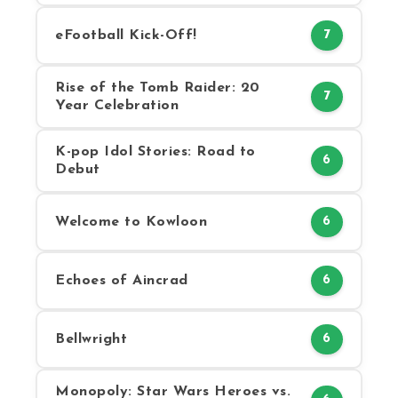
eFootball Kick-Off!
7
Rise of the Tomb Raider: 20
7
Year Celebration
K-pop Idol Stories: Road to
6
Debut
Welcome to Kowloon
6
Echoes of Aincrad
6
Bellwright
6
Monopoly: Star Wars Heroes vs.