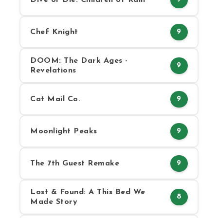
Chef Knight
9
DOOM: The Dark Ages -
9
Revelations
Cat Mail Co.
9
Moonlight Peaks
9
The 7th Guest Remake
9
Lost & Found: A This Bed We
8
Made Story