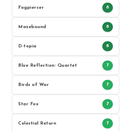
Fogpiercer
8
Mazebound
8
D-topia
8
Blue Reflection: Quartet
7
Birds of War
7
Star Fox
7
Celestial Return
7