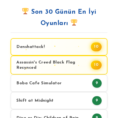
Son 30 Günün En İyi
Oyunları
Denshattack!
10
Assassin's Creed Black Flag
10
Resynced
Boba Cafe Simulator
9
Shift at Midnight
9
Dive or Die: Children of Rain
9