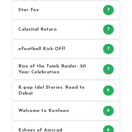
Star Fox
7
Celestial Return
7
eFootball Kick-Off!
7
Rise of the Tomb Raider: 20
7
Year Celebration
K-pop Idol Stories: Road to
6
Debut
Welcome to Kowloon
6
Echoes of Aincrad
6