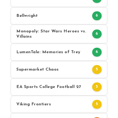
Bellwright
6
Monopoly: Star Wars Heroes vs.
6
Villains
LumenTale: Memories of Trey
6
Supermarket Chaos
5
EA Sports College Football 27
5
Viking Frontiers
5