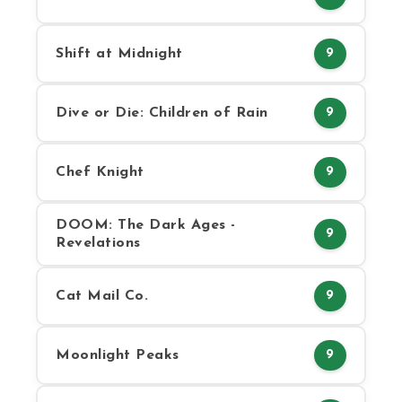
Shift at Midnight
9
Dive or Die: Children of Rain
9
Chef Knight
9
DOOM: The Dark Ages -
9
Revelations
Cat Mail Co.
9
Moonlight Peaks
9