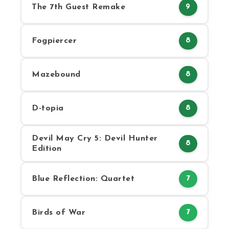
The 7th Guest Remake
9
Fogpiercer
8
Mazebound
8
D-topia
8
Devil May Cry 5: Devil Hunter
8
Edition
Blue Reflection: Quartet
7
Birds of War
7