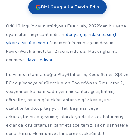
Bizi Google ile Tercih Edin
Ödüllü İngiliz oyun stüdyosu FuturLab, 2022’den bu yana
oyuncuları heyecanlandıran
dünya çapındaki basınçlı
yıkama simülasyonu
fenomeninin muhteşem devamı
PowerWash Simulator 2 içerisinde sizi Muckingham’a
dönmeye
davet ediyor
.
Bu yılın sonlarına doğru PlayStation 5, Xbox Series X|S ve
PC’de piyasaya sürülecek olan PowerWash Simulator 2,
yepyeni bir kampanyada yeni mekanlar, geliştirilmiş
görseller, sabun gibi ekipmanlar ve göz kamaştırıcı
özelliklerle dolup taşıyor. Tek başınıza veya
arkadaşlarınızla çevrimiçi olarak ya da ilk kez bölünmüş
ekranda kirli ortamları zahmetsizce temiz, sakin sahnelere
dönüştürün. Memnuniyet bir sprey uzaklığında!