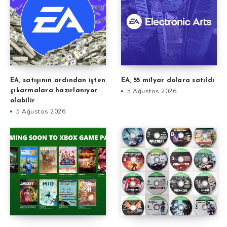
EA, satışının ardından işten
EA, 55 milyar dolara satıldı
çıkarmalara hazırlanıyor
5 Ağustos 2026
olabilir
5 Ağustos 2026