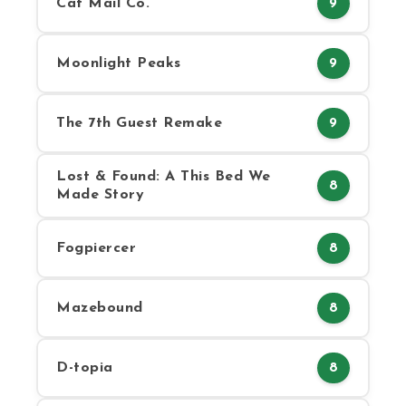
Cat Mail Co.
9
Moonlight Peaks
9
The 7th Guest Remake
9
Lost & Found: A This Bed We
8
Made Story
Fogpiercer
8
Mazebound
8
D-topia
8