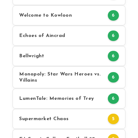
Welcome to Kowloon
6
Echoes of Aincrad
6
Bellwright
6
Monopoly: Star Wars Heroes vs.
6
Villains
LumenTale: Memories of Trey
6
Supermarket Chaos
5