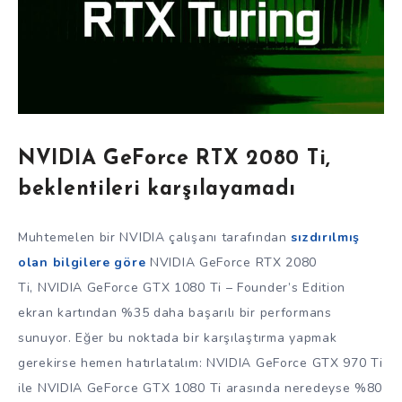
NVIDIA GeForce RTX 2080 Ti,
beklentileri karşılayamadı
Muhtemelen bir NVIDIA çalışanı tarafından
sızdırılmış
olan bilgilere göre
NVIDIA GeForce RTX 2080
Ti, NVIDIA GeForce GTX 1080 Ti – Founder’s Edition
ekran kartından %35 daha başarılı bir performans
sunuyor. Eğer bu noktada bir karşılaştırma yapmak
gerekirse hemen hatırlatalım: NVIDIA GeForce GTX 970 Ti
ile NVIDIA GeForce GTX 1080 Ti arasında neredeyse %80