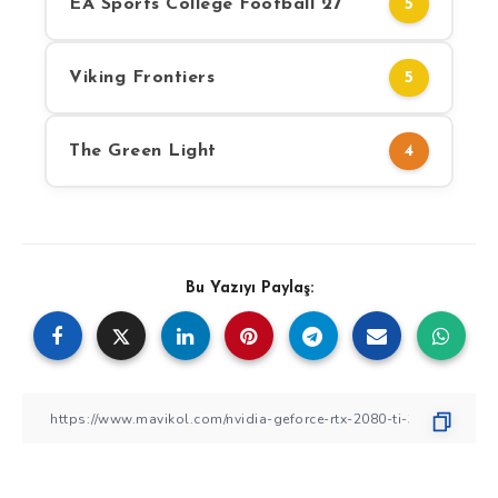
EA Sports College Football 27
5
Viking Frontiers
5
The Green Light
4
Bu Yazıyı Paylaş: