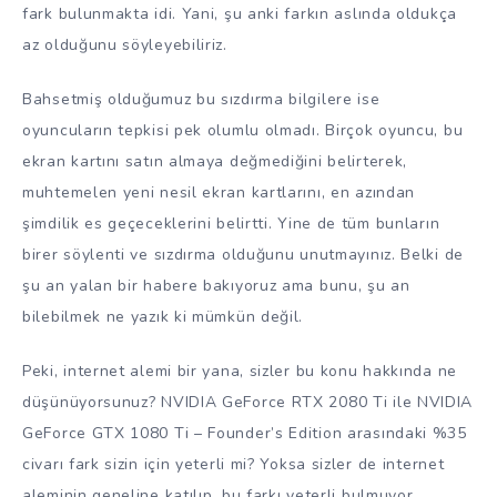
fark bulunmakta idi. Yani, şu anki farkın aslında oldukça
az olduğunu söyleyebiliriz.
Bahsetmiş olduğumuz bu sızdırma bilgilere ise
oyuncuların tepkisi pek olumlu olmadı. Birçok oyuncu, bu
ekran kartını satın almaya değmediğini belirterek,
muhtemelen yeni nesil ekran kartlarını, en azından
şimdilik es geçeceklerini belirtti. Yine de tüm bunların
birer söylenti ve sızdırma olduğunu unutmayınız. Belki de
şu an yalan bir habere bakıyoruz ama bunu, şu an
bilebilmek ne yazık ki mümkün değil.
Peki, internet alemi bir yana, sizler bu konu hakkında ne
düşünüyorsunuz? NVIDIA GeForce RTX 2080 Ti ile NVIDIA
GeForce GTX 1080 Ti – Founder’s Edition arasındaki %35
civarı fark sizin için yeterli mi? Yoksa sizler de internet
aleminin geneline katılıp, bu farkı yeterli bulmuyor