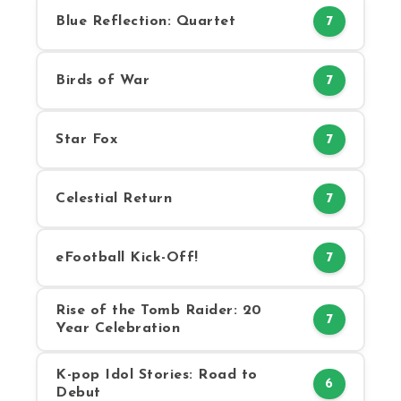
Blue Reflection: Quartet
7
Birds of War
7
Star Fox
7
Celestial Return
7
eFootball Kick-Off!
7
Rise of the Tomb Raider: 20
7
Year Celebration
K-pop Idol Stories: Road to
6
Debut