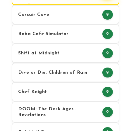
Corsair Cove
9
Boba Cafe Simulator
9
Shift at Midnight
9
Dive or Die: Children of Rain
9
Chef Knight
9
DOOM: The Dark Ages -
9
Revelations