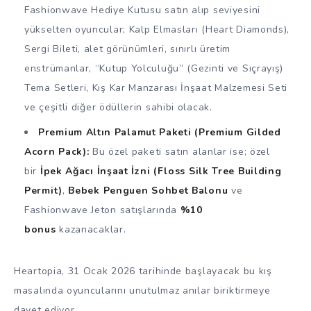
Fashionwave Hediye Kutusu satın alıp seviyesini
yükselten oyuncular; Kalp Elmasları (Heart Diamonds),
Sergi Bileti, alet görünümleri, sınırlı üretim
enstrümanlar, “Kutup Yolculuğu” (Gezinti ve Sıçrayış)
Tema Setleri, Kış Kar Manzarası İnşaat Malzemesi Seti
ve çeşitli diğer ödüllerin sahibi olacak.
Premium Altın Palamut Paketi (Premium Gilded
Acorn Pack):
Bu özel paketi satın alanlar ise; özel
bir
İpek Ağacı İnşaat İzni (Floss Silk Tree Building
Permit)
,
Bebek Penguen Sohbet Balonu
ve
Fashionwave Jeton satışlarında
%10
bonus
kazanacaklar.
Heartopia, 31 Ocak 2026 tarihinde başlayacak bu kış
masalında oyuncularını unutulmaz anılar biriktirmeye
davet ediyor.