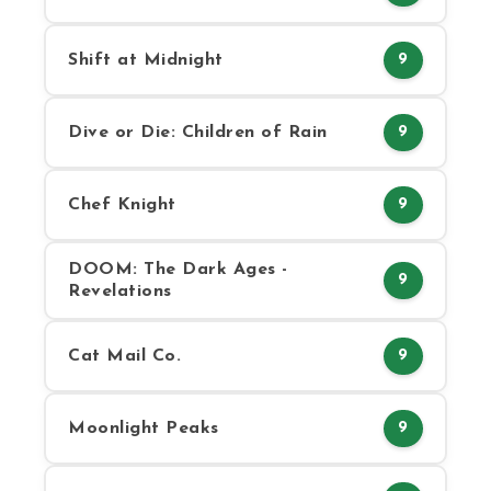
Shift at Midnight
9
Dive or Die: Children of Rain
9
Chef Knight
9
DOOM: The Dark Ages -
9
Revelations
Cat Mail Co.
9
Moonlight Peaks
9