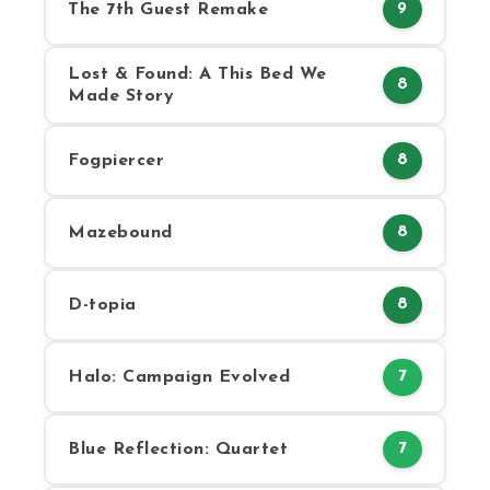
The 7th Guest Remake
9
Lost & Found: A This Bed We
8
Made Story
Fogpiercer
8
Mazebound
8
D-topia
8
Halo: Campaign Evolved
7
Blue Reflection: Quartet
7