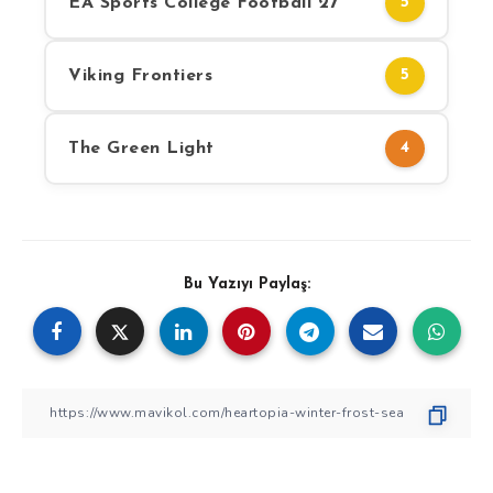
EA Sports College Football 27
5
Viking Frontiers
5
The Green Light
4
Bu Yazıyı Paylaş: