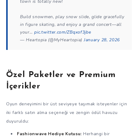
town is totally new!
Build snowmen, play snow slide, glide gracefully
in figure skating, and enjoy a grand concert—all
your…
pic.twitter.com/ZBqxof3jbe
— Heartopia (@MyHeartopia)
January 28, 2026
Özel Paketler ve Premium
İçerikler
Oyun deneyimini bir üst seviyeye taşımak isteyenler için
iki farklı satın alma seçeneği ve zengin ödül havuzu
duyuruldu:
Fashionwave Hediye Kutusu:
Herhangi bir