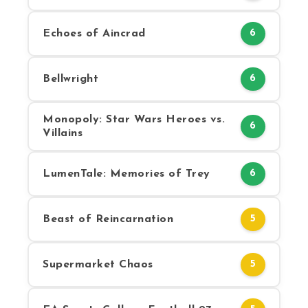
Echoes of Aincrad
6
Bellwright
6
Monopoly: Star Wars Heroes vs.
6
Villains
LumenTale: Memories of Trey
6
Beast of Reincarnation
5
Supermarket Chaos
5