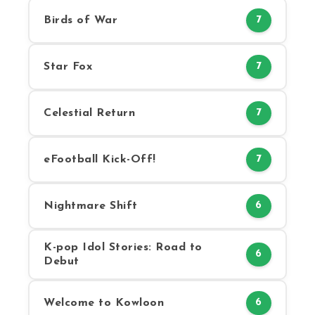
Birds of War
7
Star Fox
7
Celestial Return
7
eFootball Kick-Off!
7
Nightmare Shift
6
K-pop Idol Stories: Road to
6
Debut
Welcome to Kowloon
6