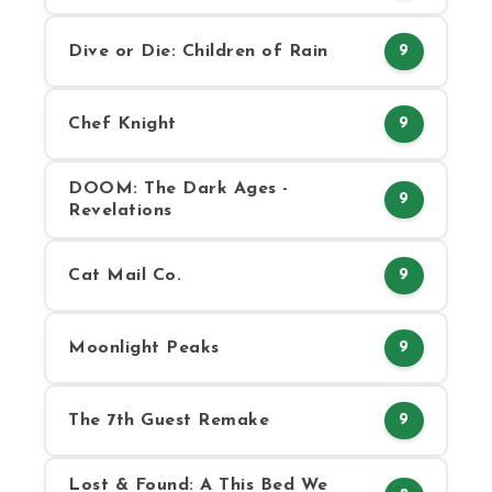
Dive or Die: Children of Rain
9
Chef Knight
9
DOOM: The Dark Ages -
9
Revelations
Cat Mail Co.
9
Moonlight Peaks
9
The 7th Guest Remake
9
Lost & Found: A This Bed We