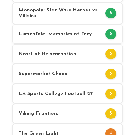
Monopoly: Star Wars Heroes vs.
6
Villains
LumenTale: Memories of Trey
6
Beast of Reincarnation
5
Supermarket Chaos
5
EA Sports College Football 27
5
Viking Frontiers
5
The Green Light
4