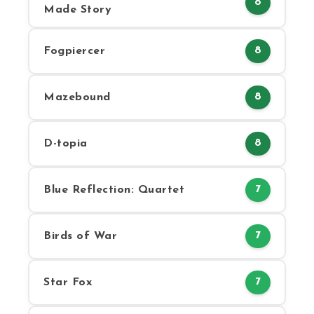
8
Made Story
Fogpiercer
8
Mazebound
8
D-topia
8
Blue Reflection: Quartet
7
Birds of War
7
Star Fox
7