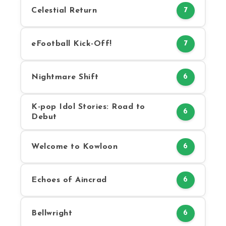
Celestial Return
7
eFootball Kick-Off!
7
Nightmare Shift
6
K-pop Idol Stories: Road to
6
Debut
Welcome to Kowloon
6
Echoes of Aincrad
6
Bellwright
6