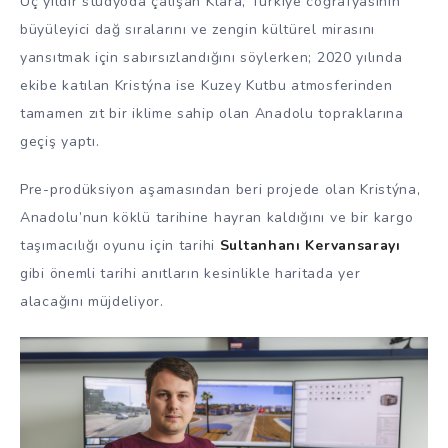
Üç yıldır stüdyoda çalışan Klára, Türkiye coğrafyasının
büyüleyici dağ sıralarını ve zengin kültürel mirasını
yansıtmak için sabırsızlandığını söylerken; 2020 yılında
ekibe katılan Kristýna ise Kuzey Kutbu atmosferinden
tamamen zıt bir iklime sahip olan Anadolu topraklarına
geçiş yaptı.
Pre-prodüksiyon aşamasından beri projede olan Kristýna,
Anadolu’nun köklü tarihine hayran kaldığını ve bir kargo
taşımacılığı oyunu için tarihi
Sultanhanı Kervansarayı
gibi önemli tarihi anıtların kesinlikle haritada yer
alacağını müjdeliyor.