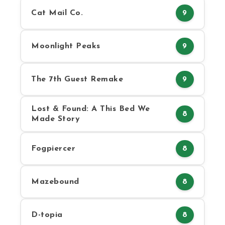
Cat Mail Co.
9
Moonlight Peaks
9
The 7th Guest Remake
9
Lost & Found: A This Bed We
8
Made Story
Fogpiercer
8
Mazebound
8
D-topia
8