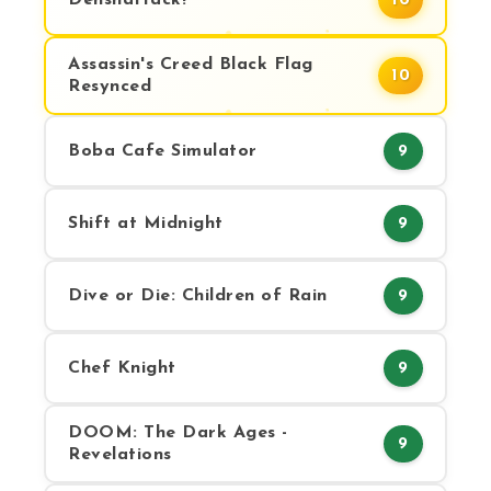
Denshattack!
10
Assassin's Creed Black Flag
10
Resynced
Boba Cafe Simulator
9
Shift at Midnight
9
Dive or Die: Children of Rain
9
Chef Knight
9
DOOM: The Dark Ages -
9
Revelations