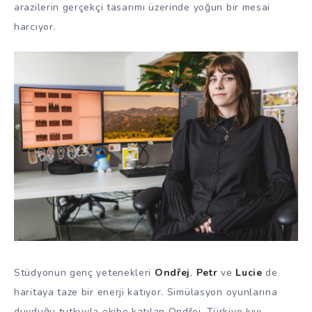
arazilerin gerçekçi tasarımı üzerinde yoğun bir mesai
harcıyor.
Stüdyonun genç yetenekleri
Ondřej
,
Petr
ve
Lucie
de
haritaya taze bir enerji katıyor. Simülasyon oyunlarına
duyduğu tutkuyla ekibe katılan Ondřej, Türkiye kıyı