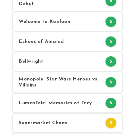
6
Debut
Welcome to Kowloon
6
Echoes of Aincrad
6
Bellwright
6
Monopoly: Star Wars Heroes vs.
6
Villains
LumenTale: Memories of Trey
6
Supermarket Chaos
5