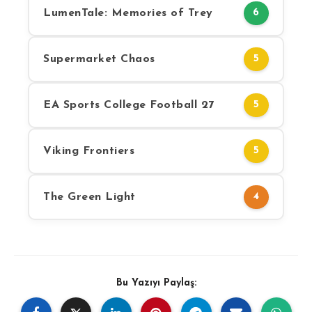
LumenTale: Memories of Trey
6
Supermarket Chaos
5
EA Sports College Football 27
5
Viking Frontiers
5
The Green Light
4
Bu Yazıyı Paylaş: