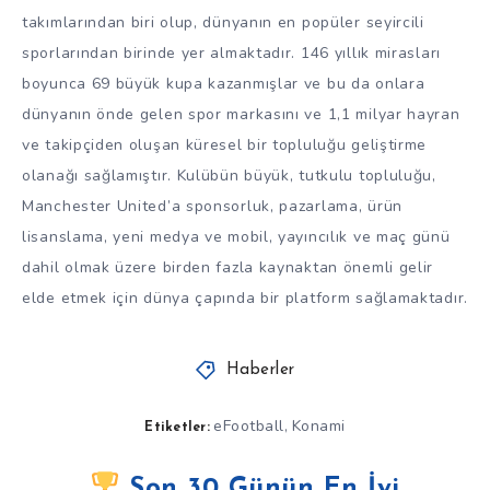
takımlarından biri olup, dünyanın en popüler seyircili
sporlarından birinde yer almaktadır. 146 yıllık mirasları
boyunca 69 büyük kupa kazanmışlar ve bu da onlara
dünyanın önde gelen spor markasını ve 1,1 milyar hayran
ve takipçiden oluşan küresel bir topluluğu geliştirme
olanağı sağlamıştır. Kulübün büyük, tutkulu topluluğu,
Manchester United’a sponsorluk, pazarlama, ürün
lisanslama, yeni medya ve mobil, yayıncılık ve maç günü
dahil olmak üzere birden fazla kaynaktan önemli gelir
elde etmek için dünya çapında bir platform sağlamaktadır.
Haberler
eFootball
Konami
,
Etiketler:
Son 30 Günün En İyi