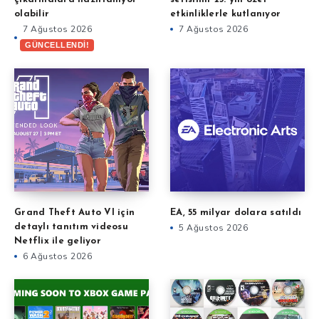
olabilir
etkinliklerle kutlanıyor
7 Ağustos 2026
7 Ağustos 2026
GÜNCELLENDİ!
Grand Theft Auto VI için
EA, 55 milyar dolara satıldı
detaylı tanıtım videosu
5 Ağustos 2026
Netflix ile geliyor
6 Ağustos 2026