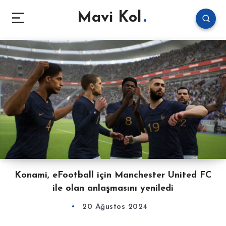
Mavi Kol
Konami, eFootball için Manchester United FC
ile olan anlaşmasını yeniledi
20 Ağustos 2024