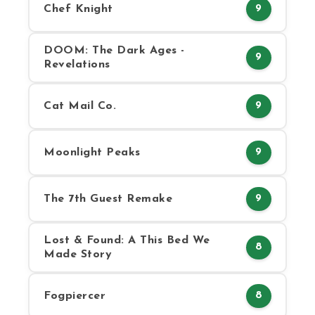
Chef Knight
9
DOOM: The Dark Ages -
9
Revelations
Cat Mail Co.
9
Moonlight Peaks
9
The 7th Guest Remake
9
Lost & Found: A This Bed We
8
Made Story
Fogpiercer
8