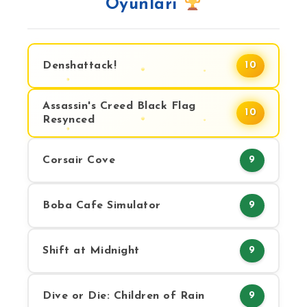
Oyunları
Denshattack!
10
Assassin's Creed Black Flag
10
Resynced
Corsair Cove
9
Boba Cafe Simulator
9
Shift at Midnight
9
Dive or Die: Children of Rain
9