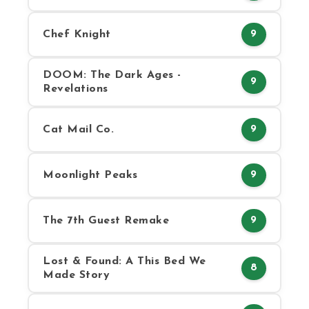
Chef Knight
9
DOOM: The Dark Ages -
9
Revelations
Cat Mail Co.
9
Moonlight Peaks
9
The 7th Guest Remake
9
Lost & Found: A This Bed We
8
Made Story