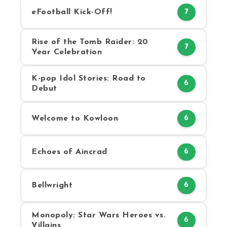
eFootball Kick-Off!
7
Rise of the Tomb Raider: 20
7
Year Celebration
K-pop Idol Stories: Road to
6
Debut
Welcome to Kowloon
6
Echoes of Aincrad
6
Bellwright
6
Monopoly: Star Wars Heroes vs.
6
Villains