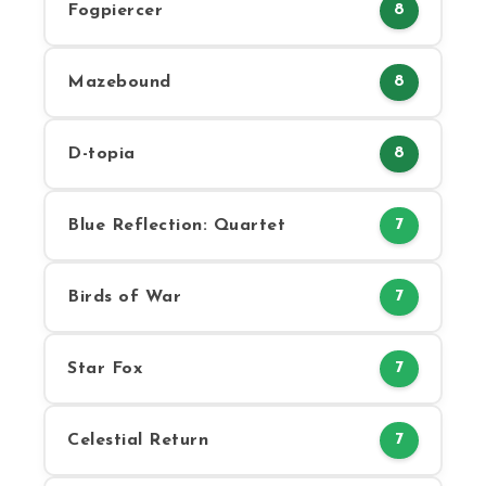
Fogpiercer
8
Mazebound
8
D-topia
8
Blue Reflection: Quartet
7
Birds of War
7
Star Fox
7
Celestial Return
7