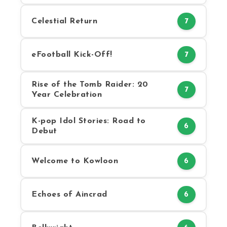
Celestial Return
7
eFootball Kick-Off!
7
Rise of the Tomb Raider: 20
7
Year Celebration
K-pop Idol Stories: Road to
6
Debut
Welcome to Kowloon
6
Echoes of Aincrad
6