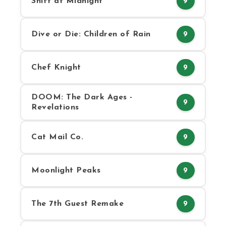
Shift at Midnight
9
Dive or Die: Children of Rain
9
Chef Knight
9
DOOM: The Dark Ages -
9
Revelations
Cat Mail Co.
9
Moonlight Peaks
9
The 7th Guest Remake
9