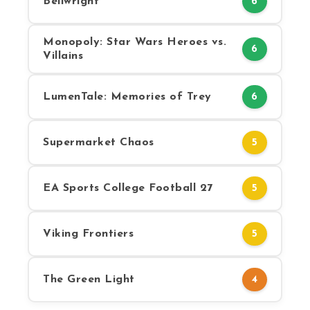
Bellwright
6
Monopoly: Star Wars Heroes vs.
6
Villains
LumenTale: Memories of Trey
6
Supermarket Chaos
5
EA Sports College Football 27
5
Viking Frontiers
5
The Green Light
4