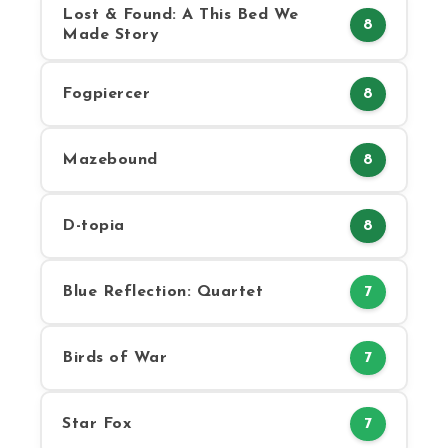
Lost & Found: A This Bed We
8
Made Story
Fogpiercer
8
Mazebound
8
D-topia
8
Blue Reflection: Quartet
7
Birds of War
7
Star Fox
7