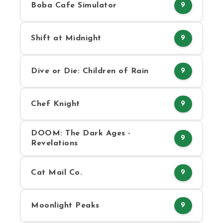
Boba Cafe Simulator
9
Shift at Midnight
9
Dive or Die: Children of Rain
9
Chef Knight
9
DOOM: The Dark Ages -
9
Revelations
Cat Mail Co.
9
Moonlight Peaks
9