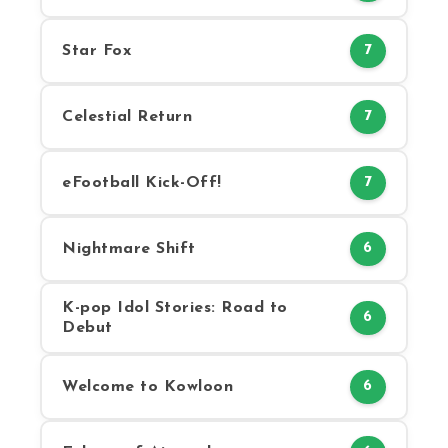
Star Fox
7
Celestial Return
7
eFootball Kick-Off!
7
Nightmare Shift
6
K-pop Idol Stories: Road to
6
Debut
Welcome to Kowloon
6