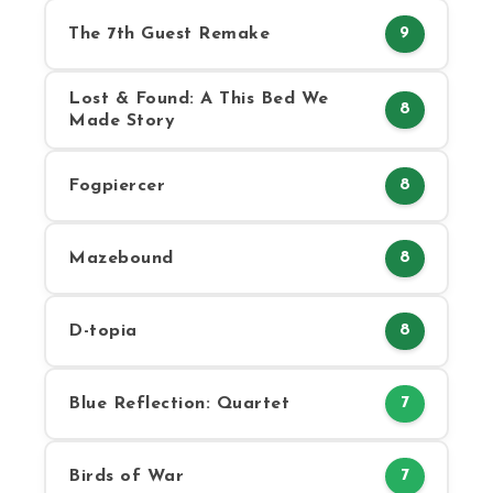
The 7th Guest Remake
9
Lost & Found: A This Bed We
8
Made Story
Fogpiercer
8
Mazebound
8
D-topia
8
Blue Reflection: Quartet
7
Birds of War
7