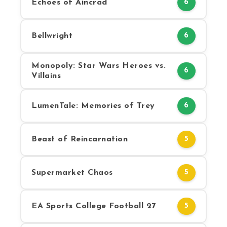
Echoes of Aincrad
6
Bellwright
6
Monopoly: Star Wars Heroes vs.
6
Villains
LumenTale: Memories of Trey
6
Beast of Reincarnation
5
Supermarket Chaos
5
EA Sports College Football 27
5