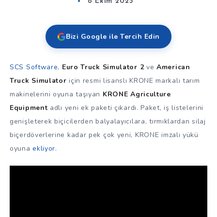
8 Ekim 2025
Bizi Google ile Tercih Edin
SCS Software
,
Euro Truck Simulator 2
ve
American
Truck Simulator
için resmi lisanslı KRONE markalı tarım
makinelerini oyuna taşıyan
KRONE Agriculture
Equipment
adlı yeni ek paketi çıkardı. Paket, iş listelerini
genişleterek biçicilerden balyalayıcılara, tırmıklardan silaj
biçerdöverlerine kadar pek çok yeni, KRONE imzalı yükü
oyuna
ekliyor
.