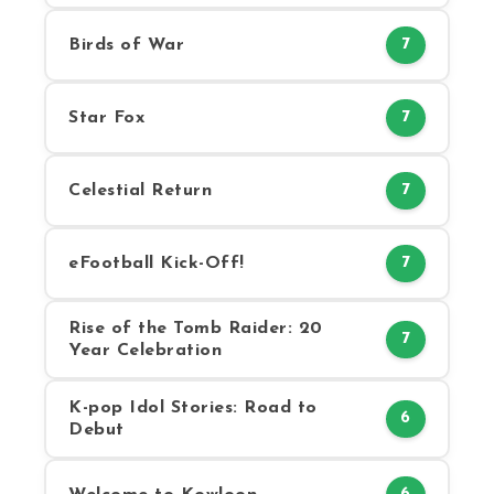
Birds of War
7
Star Fox
7
Celestial Return
7
eFootball Kick-Off!
7
Rise of the Tomb Raider: 20
7
Year Celebration
K-pop Idol Stories: Road to
6
Debut