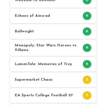
Welcome to Kowloon
6
Echoes of Aincrad
6
Bellwright
6
Monopoly: Star Wars Heroes vs.
6
Villains
LumenTale: Memories of Trey
6
Supermarket Chaos
5
EA Sports College Football 27
5