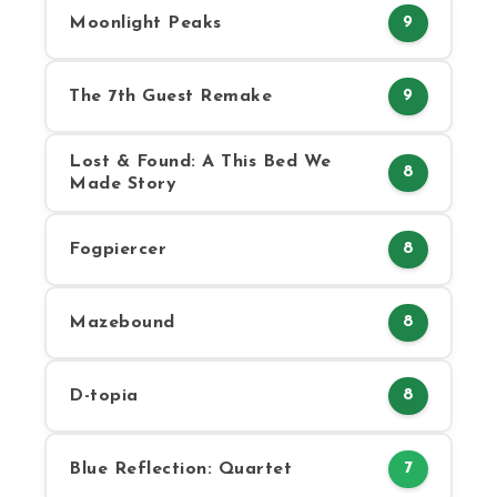
Moonlight Peaks
9
The 7th Guest Remake
9
Lost & Found: A This Bed We
8
Made Story
Fogpiercer
8
Mazebound
8
D-topia
8
Blue Reflection: Quartet
7