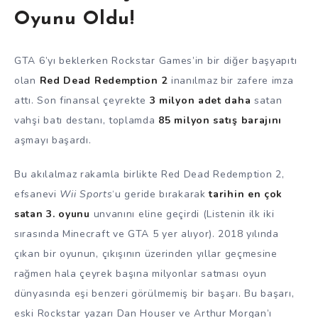
Oyunu Oldu!
GTA 6’yı beklerken Rockstar Games’in bir diğer başyapıtı
olan
Red Dead Redemption 2
inanılmaz bir zafere imza
attı. Son finansal çeyrekte
3 milyon adet daha
satan
vahşi batı destanı, toplamda
85 milyon satış barajını
aşmayı başardı.
Bu akılalmaz rakamla birlikte Red Dead Redemption 2,
efsanevi
Wii Sports
‘u geride bırakarak
tarihin en çok
satan 3. oyunu
unvanını eline geçirdi (Listenin ilk iki
sırasında Minecraft ve GTA 5 yer alıyor). 2018 yılında
çıkan bir oyunun, çıkışının üzerinden yıllar geçmesine
rağmen hala çeyrek başına milyonlar satması oyun
dünyasında eşi benzeri görülmemiş bir başarı. Bu başarı,
eski Rockstar yazarı Dan Houser ve Arthur Morgan’ı