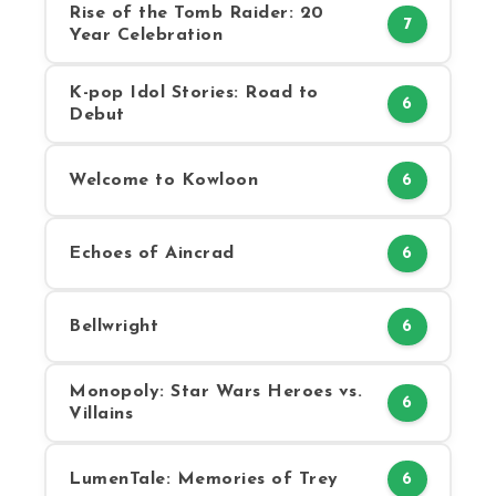
Rise of the Tomb Raider: 20
7
Year Celebration
K-pop Idol Stories: Road to
6
Debut
Welcome to Kowloon
6
Echoes of Aincrad
6
Bellwright
6
Monopoly: Star Wars Heroes vs.
6
Villains
LumenTale: Memories of Trey
6