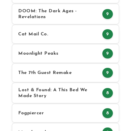
DOOM: The Dark Ages -
9
Revelations
Cat Mail Co.
9
Moonlight Peaks
9
The 7th Guest Remake
9
Lost & Found: A This Bed We
8
Made Story
Fogpiercer
8