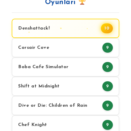
Oyunları
Denshattack!
10
Corsair Cove
9
Boba Cafe Simulator
9
Shift at Midnight
9
Dive or Die: Children of Rain
9
Chef Knight
9