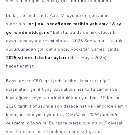
yeni video röportajında çarpıcı bir itirafta bulundu.
Bu kişi, Grand Theft Auto VI oyununun geliştirme
sürecinin
“orijinal hedeflenen tarihin yaklaşık 18 ay
gerisinde olduğunu”
belirtti. Bu da demek oluyor ki,
oyun kamuoyuna resmi olarak “2025 Sonbaharı” olarak
duyurulmadan çok daha önce, Rockstar Games içinde
2025 yılının İlkbahar ayları
(Mart-Mayıs 2025)
hedeflenmişti.
Bahsi geçen CEO, geliştirici ekibe “kusursuzluğa”
ulaşmaları için ihtiyaç duydukları her türlü zamanı ve
kaynağı vermeye kararlı olduklarını yineledi. 19 Kasım
2026 tarihi konusunda son derece net ve kendinden emin
konuşan deneyimli yönetici,
“19 Kasım 2026 tarihinde
çıkacağını biliyorum. Bu resmi olarak duyuruldu.”
diyerek
yeni bir erteleme ihtimalinin önüne set çekti.