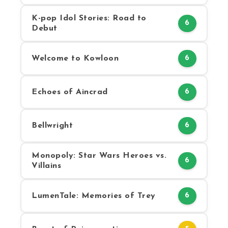
K-pop Idol Stories: Road to
6
Debut
Welcome to Kowloon
6
Echoes of Aincrad
6
Bellwright
6
Monopoly: Star Wars Heroes vs.
6
Villains
LumenTale: Memories of Trey
6