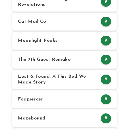
9
Revelations
Cat Mail Co.
9
Moonlight Peaks
9
The 7th Guest Remake
9
Lost & Found: A This Bed We
8
Made Story
Fogpiercer
8
Mazebound
8