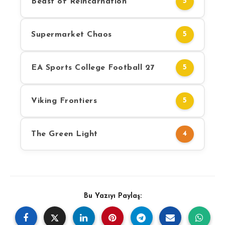
Beast of Reincarnation
5
Supermarket Chaos
5
EA Sports College Football 27
5
Viking Frontiers
5
The Green Light
4
Bu Yazıyı Paylaş: