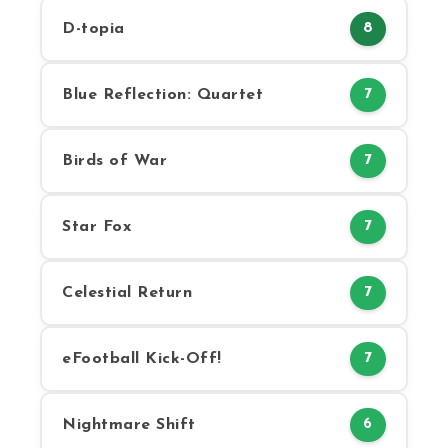
D-topia
8
Blue Reflection: Quartet
7
Birds of War
7
Star Fox
7
Celestial Return
7
eFootball Kick-Off!
7
Nightmare Shift
6