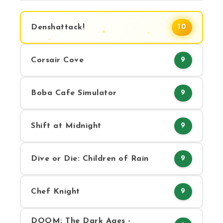
Denshattack!
10
Corsair Cove
9
Boba Cafe Simulator
9
Shift at Midnight
9
Dive or Die: Children of Rain
9
Chef Knight
9
DOOM: The Dark Ages -