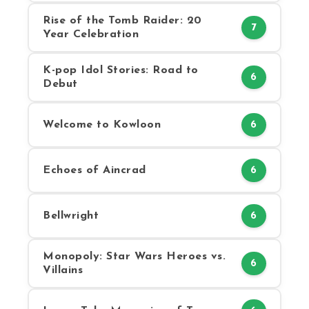
Rise of the Tomb Raider: 20
7
Year Celebration
K-pop Idol Stories: Road to
6
Debut
Welcome to Kowloon
6
Echoes of Aincrad
6
Bellwright
6
Monopoly: Star Wars Heroes vs.
6
Villains