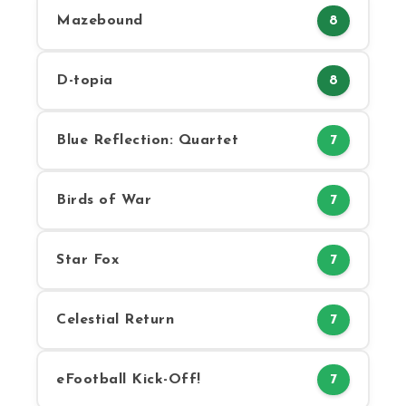
Mazebound
8
D-topia
8
Blue Reflection: Quartet
7
Birds of War
7
Star Fox
7
Celestial Return
7
eFootball Kick-Off!
7