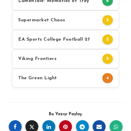
LumenTale: Memories of Trey
6
Supermarket Chaos
5
EA Sports College Football 27
5
Viking Frontiers
5
The Green Light
4
Bu Yazıyı Paylaş: