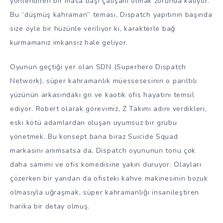
yönlendiren bir masa başı çalışanı olmak zorunda kalıyor.
Bu “düşmüş kahraman” teması, Dispatch yapıtının başında
size öyle bir hüzünle veriliyor ki, karakterle bağ
kurmamanız imkansız hale geliyor.
Oyunun geçtiği yer olan SDN (Superhero Dispatch
Network), süper kahramanlık müessesesinin o parıltılı
yüzünün arkasındaki gri ve kaotik ofis hayatını temsil
ediyor. Robert olarak görevimiz, Z Takımı adını verdikleri,
eski kötü adamlardan oluşan uyumsuz bir grubu
yönetmek. Bu konsept bana biraz Suicide Squad
markasını anımsatsa da, Dispatch oyununun tonu çok
daha samimi ve ofis komedisine yakın duruyor. Olayları
çözerken bir yandan da ofisteki kahve makinesinin bozuk
olmasıyla uğraşmak, süper kahramanlığı insanileştiren
harika bir detay olmuş.