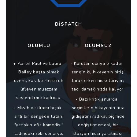
DISPATCH
OLUMLU
OLUMSUZ
Aaron Paul ve Laura
Kurulan dünya o kadar
Bailey başta olmak
zengin ki, hikayenin bitişi
üzere, karakterlere ruh
biraz erken hissettiriyor;
üfleyen muazzam
tadı damağınızda kalıyor.
seslendirme kadrosu.
Bazı kritik anlarda
Mizah ve dramı bıçak
seçimlerin hikayenin ana
sırtı bir dengede tutan,
gidişatını radikal biçimde
"yetişkin ofis komedisi"
değiştirmemesi, bir
tadındaki zeki senaryo.
illüzyon hissi yaratması.