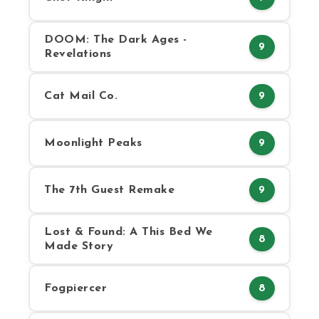
DOOM: The Dark Ages -
9
Revelations
Cat Mail Co.
9
Moonlight Peaks
9
The 7th Guest Remake
9
Lost & Found: A This Bed We
8
Made Story
Fogpiercer
8