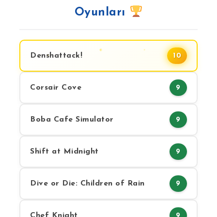
Oyunları
Denshattack!
10
Corsair Cove
9
Boba Cafe Simulator
9
Shift at Midnight
9
Dive or Die: Children of Rain
9
Chef Knight
9