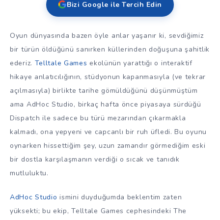
Bizi Google ile Tercih Edin
Oyun dünyasında bazen öyle anlar yaşanır ki, sevdiğimiz
bir türün öldüğünü sanırken küllerinden doğuşuna şahitlik
ederiz.
Telltale Games
ekolünün yarattığı o interaktif
hikaye anlatıcılığının, stüdyonun kapanmasıyla (ve tekrar
açılmasıyla) birlikte tarihe gömüldüğünü düşünmüştüm
ama AdHoc Studio, birkaç hafta önce piyasaya sürdüğü
Dispatch ile sadece bu türü mezarından çıkarmakla
kalmadı, ona yepyeni ve capcanlı bir ruh üfledi. Bu oyunu
oynarken hissettiğim şey, uzun zamandır görmediğim eski
bir dostla karşılaşmanın verdiği o sıcak ve tanıdık
mutluluktu.
AdHoc Studio
ismini duyduğumda beklentim zaten
yüksekti; bu ekip, Telltale Games cephesindeki The