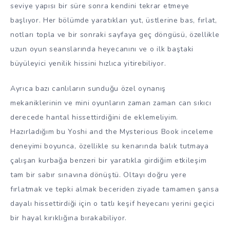
seviye yapısı bir süre sonra kendini tekrar etmeye
başlıyor. Her bölümde yaratıkları yut, üstlerine bas, fırlat,
notları topla ve bir sonraki sayfaya geç döngüsü, özellikle
uzun oyun seanslarında heyecanını ve o ilk baştaki
büyüleyici yenilik hissini hızlıca yitirebiliyor.
Ayrıca bazı canlıların sunduğu özel oynanış
mekaniklerinin ve mini oyunların zaman zaman can sıkıcı
derecede hantal hissettirdiğini de eklemeliyim.
Hazırladığım bu Yoshi and the Mysterious Book inceleme
deneyimi boyunca, özellikle su kenarında balık tutmaya
çalışan kurbağa benzeri bir yaratıkla girdiğim etkileşim
tam bir sabır sınavına dönüştü. Oltayı doğru yere
fırlatmak ve tepki almak beceriden ziyade tamamen şansa
dayalı hissettirdiği için o tatlı keşif heyecanı yerini geçici
bir hayal kırıklığına bırakabiliyor.