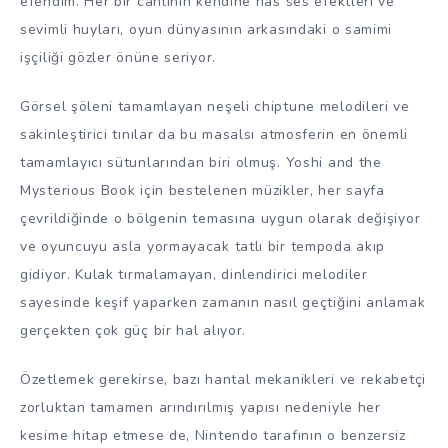
efendim. Her bir canlının kendine has ses efektleri ve
sevimli huyları, oyun dünyasının arkasındaki o samimi
işçiliği gözler önüne seriyor.
Görsel şöleni tamamlayan neşeli chiptune melodileri ve
sakinleştirici tınılar da bu masalsı atmosferin en önemli
tamamlayıcı sütunlarından biri olmuş. Yoshi and the
Mysterious Book için bestelenen müzikler, her sayfa
çevrildiğinde o bölgenin temasına uygun olarak değişiyor
ve oyuncuyu asla yormayacak tatlı bir tempoda akıp
gidiyor. Kulak tırmalamayan, dinlendirici melodiler
sayesinde keşif yaparken zamanın nasıl geçtiğini anlamak
gerçekten çok güç bir hal alıyor.
Özetlemek gerekirse, bazı hantal mekanikleri ve rekabetçi
zorluktan tamamen arındırılmış yapısı nedeniyle her
kesime hitap etmese de, Nintendo tarafının o benzersiz