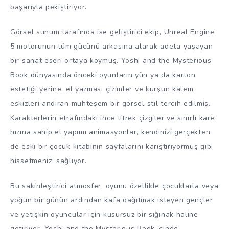
başarıyla pekiştiriyor.
Görsel sunum tarafında ise geliştirici ekip, Unreal Engine
5 motorunun tüm gücünü arkasına alarak adeta yaşayan
bir sanat eseri ortaya koymuş. Yoshi and the Mysterious
Book dünyasında önceki oyunların yün ya da karton
estetiği yerine, el yazması çizimler ve kurşun kalem
eskizleri andıran muhteşem bir görsel stil tercih edilmiş.
Karakterlerin etrafındaki ince titrek çizgiler ve sınırlı kare
hızına sahip el yapımı animasyonlar, kendinizi gerçekten
de eski bir çocuk kitabının sayfalarını karıştırıyormuş gibi
hissetmenizi sağlıyor.
Bu sakinleştirici atmosfer, oyunu özellikle çocuklarla veya
yoğun bir günün ardından kafa dağıtmak isteyen gençler
ve yetişkin oyuncular için kusursuz bir sığınak haline
getiriyor. Yoshi and the Mysterious Book içinde