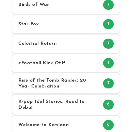
Birds of War
7
Star Fox
7
Celestial Return
7
eFootball Kick-Off!
7
Rise of the Tomb Raider: 20
7
Year Celebration
K-pop Idol Stories: Road to
6
Debut
Welcome to Kowloon
6