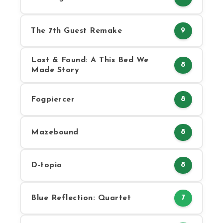
The 7th Guest Remake
9
Lost & Found: A This Bed We
8
Made Story
Fogpiercer
8
Mazebound
8
D-topia
8
Blue Reflection: Quartet
7