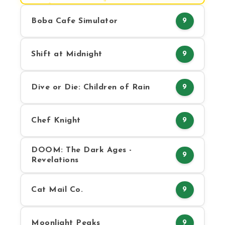
Boba Cafe Simulator
9
Shift at Midnight
9
Dive or Die: Children of Rain
9
Chef Knight
9
DOOM: The Dark Ages -
9
Revelations
Cat Mail Co.
9
Moonlight Peaks
9