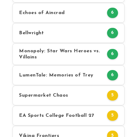
Echoes of Aincrad
6
Bellwright
6
Monopoly: Star Wars Heroes vs.
6
Villains
LumenTale: Memories of Trey
6
Supermarket Chaos
5
EA Sports College Football 27
5
Viking Frontiers
5