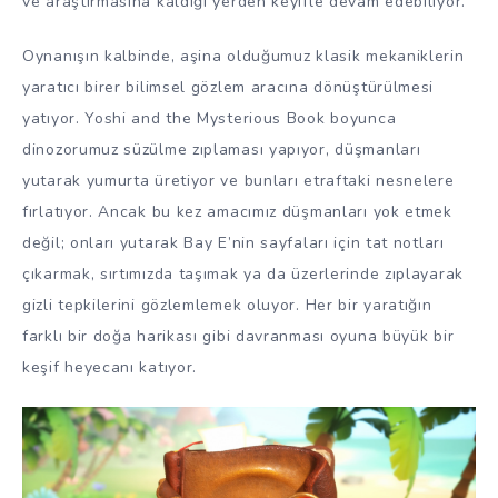
ve araştırmasına kaldığı yerden keyifle devam edebiliyor.
Oynanışın kalbinde, aşina olduğumuz klasik mekaniklerin
yaratıcı birer bilimsel gözlem aracına dönüştürülmesi
yatıyor. Yoshi and the Mysterious Book boyunca
dinozorumuz süzülme zıplaması yapıyor, düşmanları
yutarak yumurta üretiyor ve bunları etraftaki nesnelere
fırlatıyor. Ancak bu kez amacımız düşmanları yok etmek
değil; onları yutarak Bay E’nin sayfaları için tat notları
çıkarmak, sırtımızda taşımak ya da üzerlerinde zıplayarak
gizli tepkilerini gözlemlemek oluyor. Her bir yaratığın
farklı bir doğa harikası gibi davranması oyuna büyük bir
keşif heyecanı katıyor.