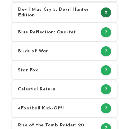
Devil May Cry 5: Devil Hunter
8
Edition
Blue Reflection: Quartet
7
Birds of War
7
Star Fox
7
Celestial Return
7
eFootball Kick-Off!
7
Rise of the Tomb Raider: 20
7