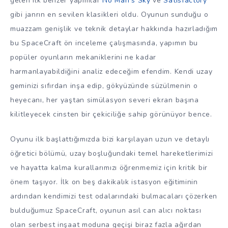
gelen ilk benzer yapımlar
No Man’s Sky
ve
Satisfactory
gibi janrın en sevilen klasikleri oldu. Oyunun sunduğu o
muazzam genişlik ve teknik detaylar hakkında hazırladığım
bu SpaceCraft ön inceleme çalışmasında, yapımın bu
popüler oyunların mekaniklerini ne kadar
harmanlayabildiğini analiz edeceğim efendim. Kendi uzay
geminizi sıfırdan inşa edip, gökyüzünde süzülmenin o
heyecanı, her yaştan simülasyon severi ekran başına
kilitleyecek cinsten bir çekiciliğe sahip görünüyor bence.
Oyunu ilk başlattığımızda bizi karşılayan uzun ve detaylı
öğretici bölümü, uzay boşluğundaki temel hareketlerimizi
ve hayatta kalma kurallarımızı öğrenmemiz için kritik bir
önem taşıyor. İlk on beş dakikalık istasyon eğitiminin
ardından kendimizi test odalarındaki bulmacaları çözerken
bulduğumuz SpaceCraft, oyunun asıl can alıcı noktası
olan serbest inşaat moduna geçişi biraz fazla ağırdan