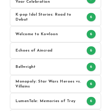
Year Celebration
K-pop Idol Stories: Road to
6
Debut
Welcome to Kowloon
6
Echoes of Aincrad
6
Bellwright
6
Monopoly: Star Wars Heroes vs.
6
Villains
LumenTale: Memories of Trey
6