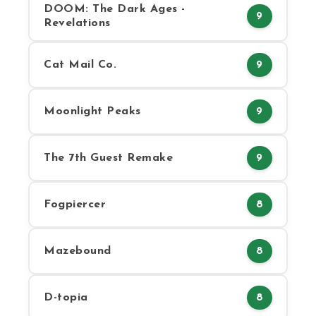
DOOM: The Dark Ages -
9
Revelations
Cat Mail Co.
9
Moonlight Peaks
9
The 7th Guest Remake
9
Fogpiercer
8
Mazebound
8
D-topia
8