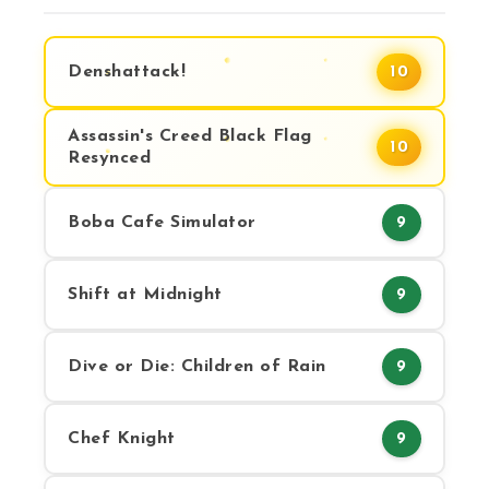
Denshattack!
10
Assassin's Creed Black Flag
10
Resynced
Boba Cafe Simulator
9
Shift at Midnight
9
Dive or Die: Children of Rain
9
Chef Knight
9