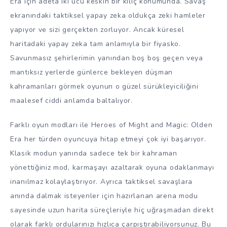
Era için adeta iki ucu keskin bir kılıç konumunda. Savaş
ekranındaki taktiksel yapay zeka oldukça zeki hamleler
yapıyor ve sizi gerçekten zorluyor. Ancak küresel
haritadaki yapay zeka tam anlamıyla bir fiyasko.
Savunmasız şehirlerimin yanından boş boş geçen veya
mantıksız yerlerde günlerce bekleyen düşman
kahramanları görmek oyunun o güzel sürükleyiciliğini
maalesef ciddi anlamda baltalıyor.
Farklı oyun modları ile Heroes of Might and Magic: Olden
Era her türden oyuncuya hitap etmeyi çok iyi başarıyor.
Klasik modun yanında sadece tek bir kahraman
yönettiğiniz mod, karmaşayı azaltarak oyuna odaklanmayı
inanılmaz kolaylaştırıyor. Ayrıca taktiksel savaşlara
anında dalmak isteyenler için hazırlanan arena modu
sayesinde uzun harita süreçleriyle hiç uğraşmadan direkt
olarak farklı ordularınızı hızlıca çarpıştırabiliyorsunuz. Bu