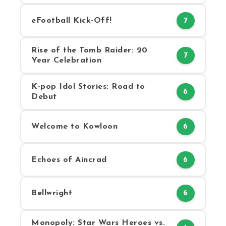
eFootball Kick-Off!
7
Rise of the Tomb Raider: 20
7
Year Celebration
K-pop Idol Stories: Road to
6
Debut
Welcome to Kowloon
6
Echoes of Aincrad
6
Bellwright
6
Monopoly: Star Wars Heroes vs.