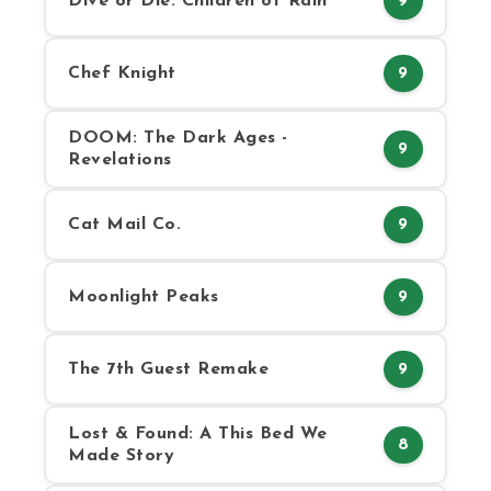
Dive or Die: Children of Rain
9
Chef Knight
9
DOOM: The Dark Ages -
9
Revelations
Cat Mail Co.
9
Moonlight Peaks
9
The 7th Guest Remake
9
Lost & Found: A This Bed We
8
Made Story