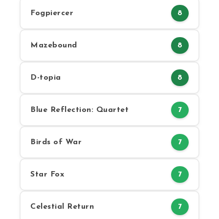
Fogpiercer
8
Mazebound
8
D-topia
8
Blue Reflection: Quartet
7
Birds of War
7
Star Fox
7
Celestial Return
7