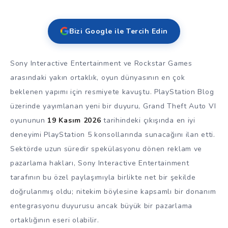
Bizi Google ile Tercih Edin
Sony Interactive Entertainment ve Rockstar Games
arasındaki yakın ortaklık, oyun dünyasının en çok
beklenen yapımı için resmiyete kavuştu. PlayStation Blog
üzerinde yayımlanan yeni bir duyuru, Grand Theft Auto VI
oyununun
19 Kasım 2026
tarihindeki çıkışında en iyi
deneyimi PlayStation 5 konsollarında sunacağını ilan etti.
Sektörde uzun süredir spekülasyonu dönen reklam ve
pazarlama hakları, Sony Interactive Entertainment
tarafının bu özel paylaşımıyla birlikte net bir şekilde
doğrulanmış oldu; nitekim böylesine kapsamlı bir donanım
entegrasyonu duyurusu ancak büyük bir pazarlama
ortaklığının eseri olabilir.