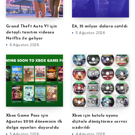
Grand Theft Auto VI için
EA, 55 milyar dolara satıldı
detaylı tanıtım videosu
5 Ağustos 2026
Netflix ile geliyor
6 Ağustos 2026
Xbox Game Pass için
Xbox için kutulu oyunu
Ağustos 2026 döneminin ilk
dijitale dönüştürme servisi
dalga oyunları duyuruldu
sızdırıldı
5 Ağustos 2026
4 Ağustos 2026