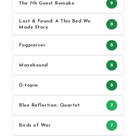
The 7th Guest Remake
9
Lost & Found: A This Bed We
8
Made Story
Fogpiercer
8
Mazebound
8
D-topia
8
Blue Reflection: Quartet
7
Birds of War
7