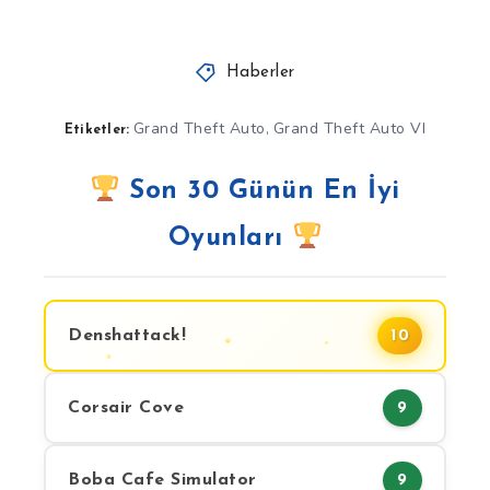
Haberler
Grand Theft Auto
Grand Theft Auto VI
,
Etiketler:
Son 30 Günün En İyi
Oyunları
Denshattack!
10
Corsair Cove
9
Boba Cafe Simulator
9