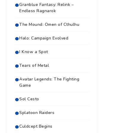
Granblue Fantasy: Relink –
Endless Ragnarok
The Mound: Omen of Cthulhu
Halo: Campaign Evolved
I Know a Spot
Tears of Metal
Avatar Legends: The Fighting
Game
Sol Cesto
Splatoon Raiders
Culdcept Begins