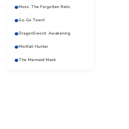
Moss: The Forgotten Relic
Go-Go Town!
DragonSword: Awakening
Mistfall Hunter
The Mermaid Mask