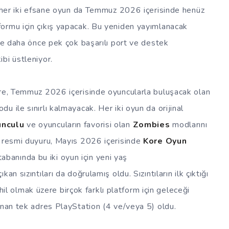
e her iki efsane oyun da Temmuz 2026 içerisinde henüz
ormu için çıkış yapacak. Bu yeniden yayımlanacak
ise daha önce pek çok başarılı port ve destek
ibi üstleniyor.
öre, Temmuz 2026 içerisinde oyuncularla buluşacak olan
 ile sınırlı kalmayacak. Her iki oyun da orijinal
unculu
ve oyuncuların favorisi olan
Zombies
modlarını
u resmi duyuru, Mayıs 2026 içerisinde
Kore Oyun
tabanında bu iki oyun için yeni yaş
n sızıntıları da doğrulamış oldu. Sızıntıların ilk çıktığı
il olmak üzere birçok farklı platform için geleceği
anan tek adres PlayStation (4 ve/veya 5) oldu.