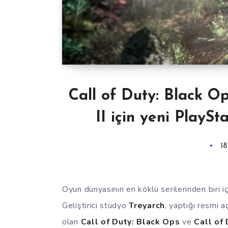
Call of Duty: Black O
II için yeni PlayS
1
Oyun dünyasının en köklü serilerinden biri i
Geliştirici stüdyo
Treyarch
, yaptığı resmi 
olan
Call of Duty: Black Ops
ve
Call of 