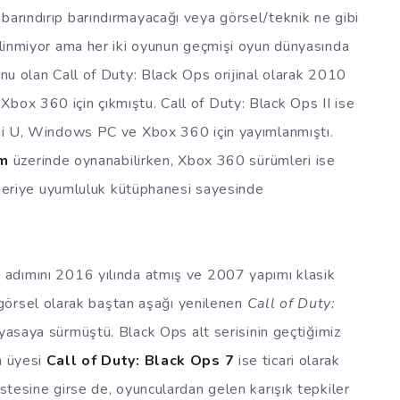
barındırıp barındırmayacağı veya görsel/teknik ne gibi
bilinmiyor ama her iki oyunun geçmişi oyun dünyasında
unu olan Call of Duty: Black Ops orijinal olarak 2010
box 360 için çıkmıştu. Call of Duty: Black Ops II ise
 Wii U, Windows PC ve Xbox 360 için yayımlanmıştı.
m
üzerinde oynanabilirken, Xbox 360 sürümleri ise
eriye uyumluluk kütüphanesi sayesinde
i adımını 2016 yılında atmış ve 2007 yapımı klasik
 görsel olarak baştan aşağı yenilenen
Call of Duty:
asaya sürmüştü. Black Ops alt serisinin geçtiğimiz
n üyesi
Call of Duty: Black Ops 7
ise ticari olarak
istesine girse de, oyunculardan gelen karışık tepkiler