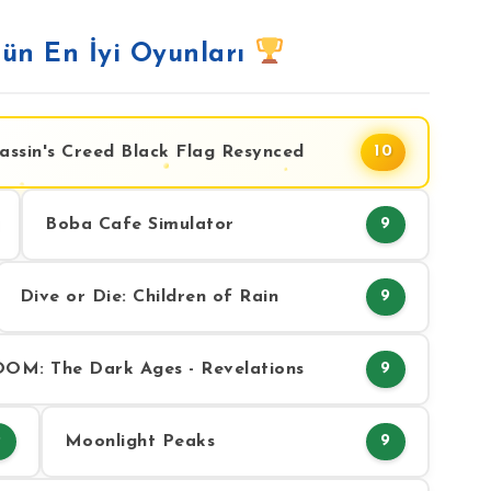
ün En İyi Oyunları
assin's Creed Black Flag Resynced
10
Boba Cafe Simulator
9
Dive or Die: Children of Rain
9
OM: The Dark Ages - Revelations
9
Moonlight Peaks
9
9