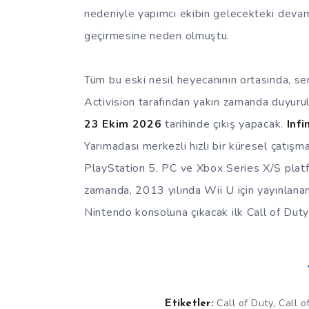
nedeniyle yapımcı ekibin gelecekteki devam 
geçirmesine neden olmuştu.
Tüm bu eski nesil heyecanının ortasında, se
Activision tarafından yakın zamanda duyuru
23 Ekim 2026
tarihinde çıkış yapacak.
Inf
Yarımadası merkezli hızlı bir küresel çatışm
PlayStation 5, PC ve Xbox Series X/S platfo
zamanda, 2013 yılında Wii U için yayınlan
Nintendo konsoluna çıkacak ilk Call of Duty
,
Call of Duty
Call o
Etiketler: