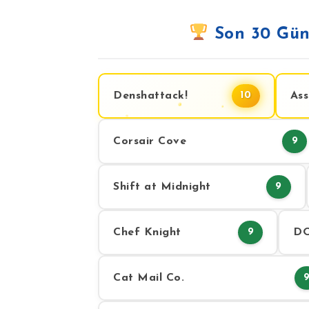
Son 30 Gün
Denshattack!
Ass
10
Corsair Cove
9
Shift at Midnight
9
Chef Knight
DO
9
Cat Mail Co.