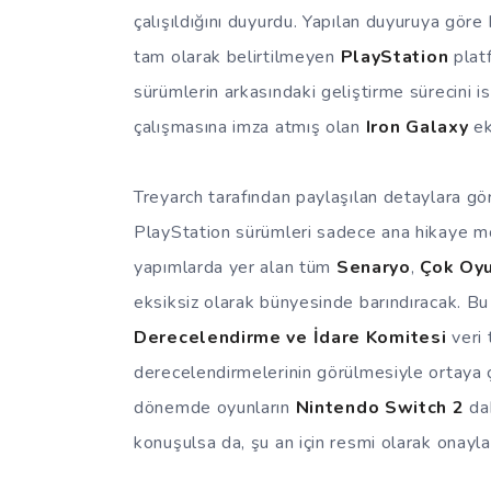
çalışıldığını duyurdu. Yapılan duyuruya gör
tam olarak belirtilmeyen
PlayStation
platf
sürümlerin arkasındaki geliştirme sürecini 
çalışmasına imza atmış olan
Iron Galaxy
ek
Treyarch tarafından paylaşılan detaylara g
PlayStation sürümleri sadece ana hikaye modu
yapımlarda yer alan tüm
Senaryo
,
Çok Oy
eksiksiz olarak bünyesinde barındıracak. B
Derecelendirme ve İdare Komitesi
veri 
derecelendirmelerinin görülmesiyle ortaya çıka
dönemde oyunların
Nintendo Switch 2
dah
konuşulsa da, şu an için resmi olarak onayl