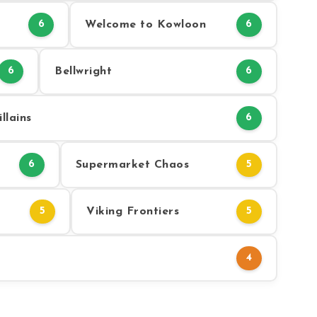
Welcome to Kowloon
6
6
Bellwright
6
6
llains
6
Supermarket Chaos
6
5
Viking Frontiers
5
5
4