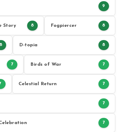
9
e Story
Fogpiercer
8
8
D-topia
8
8
Birds of War
7
7
Celestial Return
7
7
7
Celebration
7