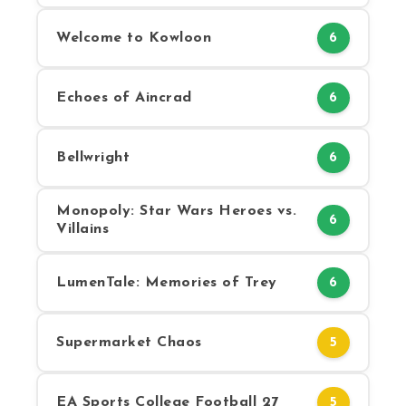
Welcome to Kowloon
6
Echoes of Aincrad
6
Bellwright
6
Monopoly: Star Wars Heroes vs.
6
Villains
LumenTale: Memories of Trey
6
Supermarket Chaos
5
EA Sports College Football 27
5