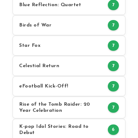
Blue Reflection: Quartet
7
Birds of War
7
Star Fox
7
Celestial Return
7
eFootball Kick-Off!
7
Rise of the Tomb Raider: 20
7
Year Celebration
K-pop Idol Stories: Road to
6
Debut