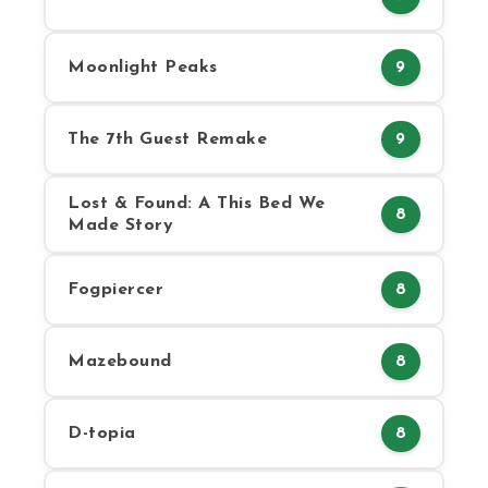
Moonlight Peaks
9
The 7th Guest Remake
9
Lost & Found: A This Bed We
8
Made Story
Fogpiercer
8
Mazebound
8
D-topia
8