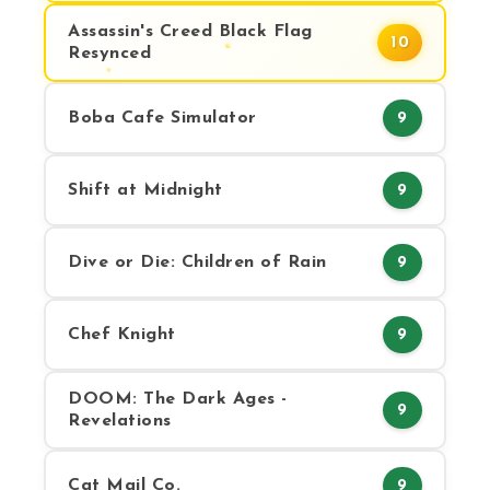
Assassin's Creed Black Flag
10
Resynced
Boba Cafe Simulator
9
Shift at Midnight
9
Dive or Die: Children of Rain
9
Chef Knight
9
DOOM: The Dark Ages -
9
Revelations
Cat Mail Co.
9