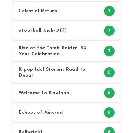
Celestial Return
7
eFootball Kick-Off!
7
Rise of the Tomb Raider: 20
7
Year Celebration
K-pop Idol Stories: Road to
6
Debut
Welcome to Kowloon
6
Echoes of Aincrad
6
Bellwright
6