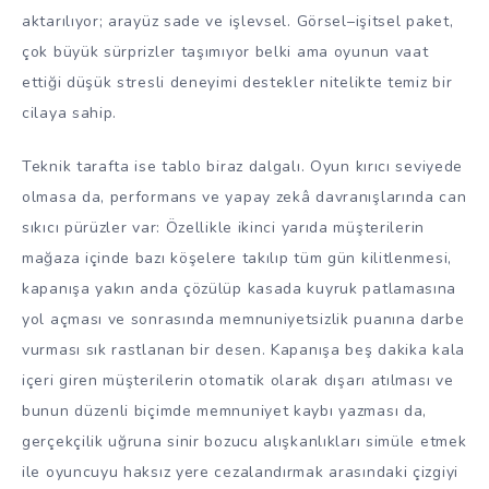
aktarılıyor; arayüz sade ve işlevsel. Görsel–işitsel paket,
çok büyük sürprizler taşımıyor belki ama oyunun vaat
ettiği düşük stresli deneyimi destekler nitelikte temiz bir
cilaya sahip.
Teknik tarafta ise tablo biraz dalgalı. Oyun kırıcı seviyede
olmasa da, performans ve yapay zekâ davranışlarında can
sıkıcı pürüzler var: Özellikle ikinci yarıda müşterilerin
mağaza içinde bazı köşelere takılıp tüm gün kilitlenmesi,
kapanışa yakın anda çözülüp kasada kuyruk patlamasına
yol açması ve sonrasında memnuniyetsizlik puanına darbe
vurması sık rastlanan bir desen. Kapanışa beş dakika kala
içeri giren müşterilerin otomatik olarak dışarı atılması ve
bunun düzenli biçimde memnuniyet kaybı yazması da,
gerçekçilik uğruna sinir bozucu alışkanlıkları simüle etmek
ile oyuncuyu haksız yere cezalandırmak arasındaki çizgiyi