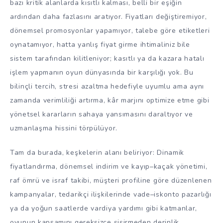
bazı kritik alanlarda kısıtlı kalması, belli bir eşiğin
ardından daha fazlasını aratıyor. Fiyatları değiştiremiyor,
dönemsel promosyonlar yapamıyor, talebe göre etiketleri
oynatamıyor, hatta yanlış fiyat girme ihtimaliniz bile
sistem tarafından kilitleniyor; kasıtlı ya da kazara hatalı
işlem yapmanın oyun dünyasında bir karşılığı yok. Bu
bilinçli tercih, stresi azaltma hedefiyle uyumlu ama aynı
zamanda verimliliği artırma, kâr marjını optimize etme gibi
yönetsel kararların sahaya yansımasını daraltıyor ve
uzmanlaşma hissini törpülüyor.
Tam da burada, keşkelerin alanı beliriyor: Dinamik
fiyatlandırma, dönemsel indirim ve kayıp–kaçak yönetimi,
raf ömrü ve israf takibi, müşteri profiline göre düzenlenen
kampanyalar, tedarikçi ilişkilerinde vade–iskonto pazarlığı
ya da yoğun saatlerde vardiya yardımı gibi katmanlar,
oyunun kapsamını gereksizce şişirmeden derinlik