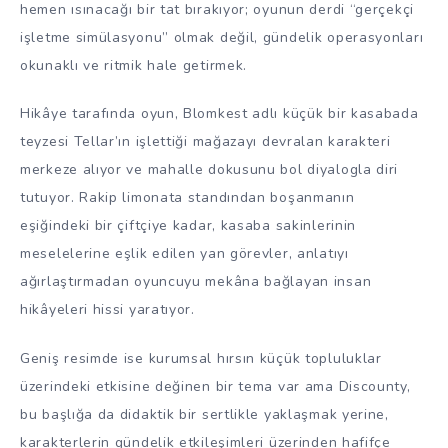
hemen ısınacağı bir tat bırakıyor; oyunun derdi “gerçekçi
işletme simülasyonu” olmak değil, gündelik operasyonları
okunaklı ve ritmik hale getirmek.
Hikâye tarafında oyun, Blomkest adlı küçük bir kasabada
teyzesi Tellar’ın işlettiği mağazayı devralan karakteri
merkeze alıyor ve mahalle dokusunu bol diyalogla diri
tutuyor. Rakip limonata standından boşanmanın
eşiğindeki bir çiftçiye kadar, kasaba sakinlerinin
meselelerine eşlik edilen yan görevler, anlatıyı
ağırlaştırmadan oyuncuyu mekâna bağlayan insan
hikâyeleri hissi yaratıyor.
Geniş resimde ise kurumsal hırsın küçük topluluklar
üzerindeki etkisine değinen bir tema var ama Discounty,
bu başlığa da didaktik bir sertlikle yaklaşmak yerine,
karakterlerin gündelik etkileşimleri üzerinden hafifçe