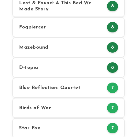
Lost & Found: A This Bed We
8
Made Story
Fogpiercer
8
Mazebound
8
D-topia
8
Blue Reflection: Quartet
7
Birds of War
7
Star Fox
7