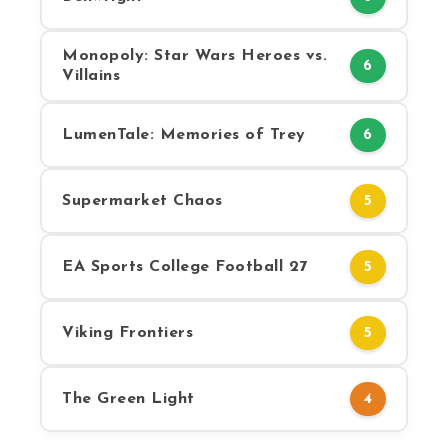
Monopoly: Star Wars Heroes vs.
6
Villains
LumenTale: Memories of Trey
6
Supermarket Chaos
5
EA Sports College Football 27
5
Viking Frontiers
5
The Green Light
4