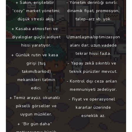
Sakin, erişilebilir
Yönetim derinliği sınırlı:
“cozy” market yönetimi;
dinamik fiyat, promosyon,
düşük stresli akış.
talep–arz vb. yok.
Kasaba atmosferi ve
diyaloglar güçlü aidiyet
Uzmanlaşma/optimizasyon
hissi yaratıyor.
alanı dar; uzun vadede
tekrar hissi fazla.
Günlük rutin ve kasa
girişi (tuş
Yapay zekâ sıkıntılı ve
takımı/barkod)
teknik pürüzler mevcut.
mekanikleri tatmin
Kontrol dışı ceza anları
edici.
memnuniyeti zedeliyor.
Temiz arayüz, okunaklı
Fiyat ve operasyonel
pikselli görseller ve
kararlar üzerinde
uygun müzikler.
esneklik az.
“Bir gün daha”