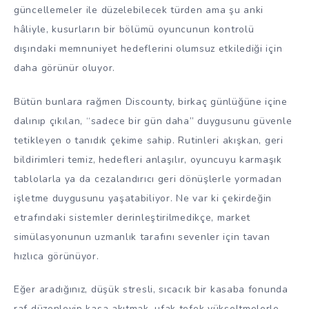
güncellemeler ile düzelebilecek türden ama şu anki
hâliyle, kusurların bir bölümü oyuncunun kontrolü
dışındaki memnuniyet hedeflerini olumsuz etkilediği için
daha görünür oluyor.
Bütün bunlara rağmen Discounty, birkaç günlüğüne içine
dalınıp çıkılan, “sadece bir gün daha” duygusunu güvenle
tetikleyen o tanıdık çekime sahip. Rutinleri akışkan, geri
bildirimleri temiz, hedefleri anlaşılır, oyuncuyu karmaşık
tablolarla ya da cezalandırıcı geri dönüşlerle yormadan
işletme duygusunu yaşatabiliyor. Ne var ki çekirdeğin
etrafındaki sistemler derinleştirilmedikçe, market
simülasyonunun uzmanlık tarafını sevenler için tavan
hızlıca görünüyor.
Eğer aradığınız, düşük stresli, sıcacık bir kasaba fonunda
raf düzenleyip kasa akıtmak, ufak tefek yükseltmelerle