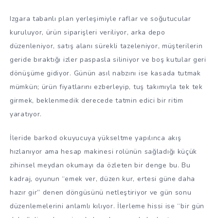
Izgara tabanlı plan yerleşimiyle raflar ve soğutucular
kuruluyor, ürün siparişleri veriliyor, arka depo
düzenleniyor, satış alanı sürekli tazeleniyor, müşterilerin
geride bıraktığı izler paspasla siliniyor ve boş kutular geri
dönüşüme gidiyor. Günün asıl nabzını ise kasada tutmak
mümkün; ürün fiyatlarını ezberleyip, tuş takımıyla tek tek
girmek, beklenmedik derecede tatmin edici bir ritim
yaratıyor.
İleride barkod okuyucuya yükseltme yapılınca akış
hızlanıyor ama hesap makinesi rolünün sağladığı küçük
zihinsel meydan okumayı da özleten bir denge bu. Bu
kadraj, oyunun “emek ver, düzen kur, ertesi güne daha
hazır gir” denen döngüsünü netleştiriyor ve gün sonu
düzenlemelerini anlamlı kılıyor. İlerleme hissi ise “bir gün