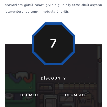
arayanlara gönül rahatlığıyla dişli bir işletme simülasyonu
isteyenlere ise temkin notuyla önerilir.
7
DISCOUNTY
OLUMLU
OLUMSUZ