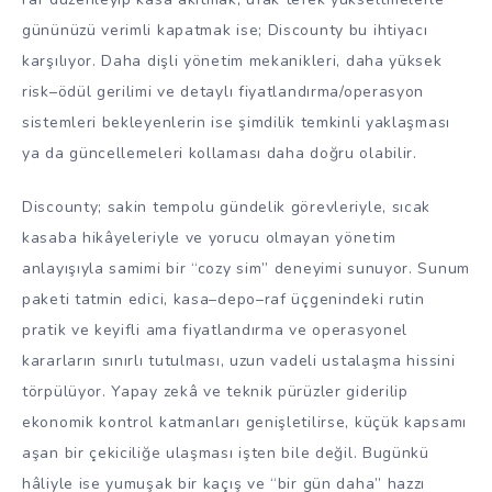
gününüzü verimli kapatmak ise; Discounty bu ihtiyacı
karşılıyor. Daha dişli yönetim mekanikleri, daha yüksek
risk–ödül gerilimi ve detaylı fiyatlandırma/operasyon
sistemleri bekleyenlerin ise şimdilik temkinli yaklaşması
ya da güncellemeleri kollaması daha doğru olabilir.
Discounty; sakin tempolu gündelik görevleriyle, sıcak
kasaba hikâyeleriyle ve yorucu olmayan yönetim
anlayışıyla samimi bir “cozy sim” deneyimi sunuyor. Sunum
paketi tatmin edici, kasa–depo–raf üçgenindeki rutin
pratik ve keyifli ama fiyatlandırma ve operasyonel
kararların sınırlı tutulması, uzun vadeli ustalaşma hissini
törpülüyor. Yapay zekâ ve teknik pürüzler giderilip
ekonomik kontrol katmanları genişletilirse, küçük kapsamı
aşan bir çekiciliğe ulaşması işten bile değil. Bugünkü
hâliyle ise yumuşak bir kaçış ve “bir gün daha” hazzı