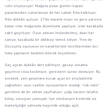
rutin oluşturuyor: Mağaza pazar günleri kapalı;
pazartesiden cumartesiye de her sabah 6’da kalkılıyor,
9’da dükkân açılıyor, 17’de kepenk iniyor ve gece yarısına
kadar ister mağazada düzenleme yapılıyor, ister kasabada
vakit geçiriliyor. Oyun zamanı hızlandırılmış; akan her
saniye, kasabada bir dakikayı temsil ediyor. Yine de
Discounty oyununun en karakteristik tercihlerinden biri,
hata yapmanın bedelini bilerek küçültmesi.
Geç açılan dükkân dert edilmiyor, geceyi sokakta
geçirince ceza kesilmiyor, görevlerin süresi dolmuyor. Bu
esneklik, yeni gelenlere kucak açan bir erişilebilirlik
sağlarken, uzun saatler oynayanların aradığı “risk–ödül”
gerilimini de bir miktar zayıflatıyor; çoğu kararın telafisi
kolay, sonuçları yumuşak. İşin simülasyon kısmında ise
marketçiliğin sahnede başrolde olduğu açık.