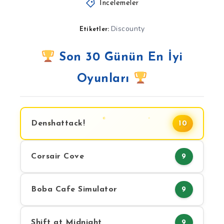
İncelemeler
Discounty
Etiketler:
Son 30 Günün En İyi
Oyunları
Denshattack!
10
Corsair Cove
9
Boba Cafe Simulator
9
Shift at Midnight
9