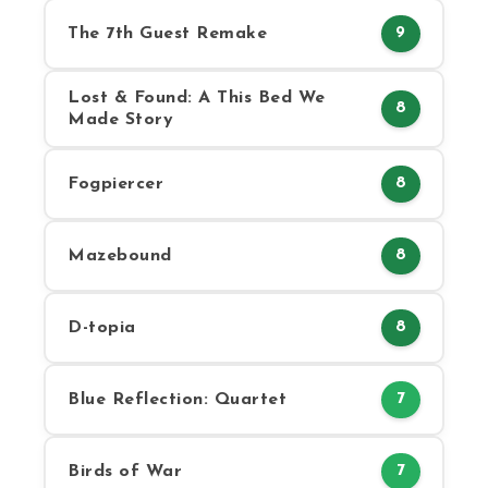
The 7th Guest Remake
9
Lost & Found: A This Bed We
8
Made Story
Fogpiercer
8
Mazebound
8
D-topia
8
Blue Reflection: Quartet
7
Birds of War
7