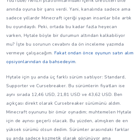
YouTube/Twitch platformlarındaki içerik üreticileri bile
anında oyuna bir şans verdi. Yani, kanalında sadece ama
sadece yıllardır Minecraft içeriği yapan insanlar bile artık
bu oyundaydı. Peki, ortada bu kadar fazla heyecan
varken, Hytale böyle bir durumun altından kalkabiliyor
mu? İşte bu sorunun cevabını da ön inceleme yazımda
vermeye çalışacağım.
Fakat ondan önce oyunun satın alım
opsiyonlarından da bahsedeyim
.
Hytale için şu anda üç farklı sürüm satılıyor: Standard,
Supporter ve Cursebreaker. Bu sürümlerin fiyatları ise
aynı sırada 12,46 USD, 21,81 USD ve 43,62 USD. Ben
açıkçası direkt olarak Cursebreaker sürümünü aldım.
Minecraft oyununu bir ömür oynadım; muhtemelen Hytale
için de aynısı geçerli olacak. Bu yüzden, almışken de en
yüksek sürümü olsun dedim. Sürümler arasındaki farklar
şu anda sadece kozmetik olarak görünüyor ama