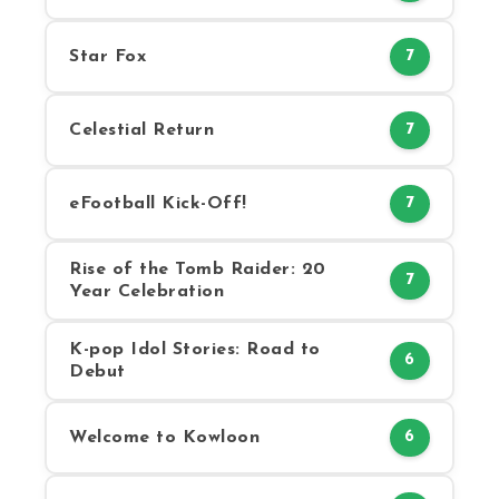
Star Fox
7
Celestial Return
7
eFootball Kick-Off!
7
Rise of the Tomb Raider: 20
7
Year Celebration
K-pop Idol Stories: Road to
6
Debut
Welcome to Kowloon
6