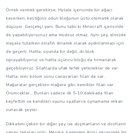
Örnek vermek gerekirse, Hytale içerisinde bir ağacı
keserken, kestiğiniz odun bloğunun üstü otomatik olarak
düşüyor. Gerçekçi yani. Bunu tabii ki Minecraft içerisinde
de yapabiliyorsunuz ama modsuz olmaz. Aynı şey, elinizde
meşale tutarken etrafın dinamik olarak aydınlanması için
de geçerli. Hatta, oyunda bir değil, iki blok
zıplayabiliyoruz ve hatta üçüncü bloğu da tırmanarak
geçebiliyoruz. Silahlarda ufak tefek yetenekler de var.
Hatta, mini bölüm sonu canavarları filan da var.
Mağaralar gerçekten mağara gibi; kemikler filan var.
Örümcekler… Bunları sadece ilk 5-10 dakikada filan
keşfettim ve kendileri oyunu saatlerce oynamama imkan
sunacak şeyler.
Dikkatimi çeken bir diğer şey ise düşmanların ve dostların
yapay zekaları oldu. Mesela, kampımın ikinci gecesinde bir