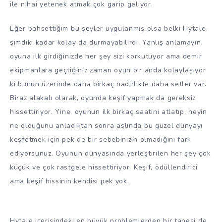
ile nihai yetenek atmak çok garip geliyor.
Eğer bahsettiğim bu şeyler uygulanmış olsa belki Hytale,
şimdiki kadar kolay da durmayabilirdi. Yanlış anlamayın,
oyuna ilk girdiğinizde her şey sizi korkutuyor ama demir
ekipmanlara geçtiğiniz zaman oyun bir anda kolaylaşıyor
ki bunun üzerinde daha birkaç nadirlikte daha setler var.
Biraz alakalı olarak, oyunda keşif yapmak da gereksiz
hissettiriyor. Yine, oyunun ilk birkaç saatini atlatıp, neyin
ne olduğunu anladıktan sonra aslında bu güzel dünyayı
keşfetmek için pek de bir sebebinizin olmadığını fark
ediyorsunuz. Oyunun dünyasında yerleştirilen her şey çok
küçük ve çok rastgele hissettiriyor. Keşif, ödüllendirici
ama keşif hissinin kendisi pek yok.
Hytale içerisindeki en büyük problemlerden bir tanesi de