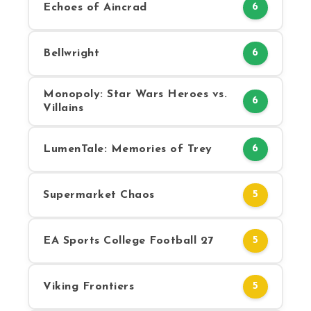
Echoes of Aincrad
6
Bellwright
6
Monopoly: Star Wars Heroes vs.
6
Villains
LumenTale: Memories of Trey
6
Supermarket Chaos
5
EA Sports College Football 27
5
Viking Frontiers
5