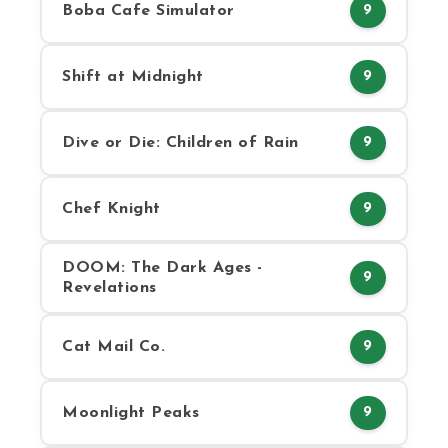
Boba Cafe Simulator
9
Shift at Midnight
9
Dive or Die: Children of Rain
9
Chef Knight
9
DOOM: The Dark Ages -
9
Revelations
Cat Mail Co.
9
Moonlight Peaks
9