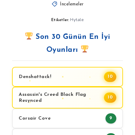
İncelemeler
Hytale
Etiketler:
Son 30 Günün En İyi
Oyunları
Denshattack!
10
Assassin's Creed Black Flag
10
Resynced
Corsair Cove
9