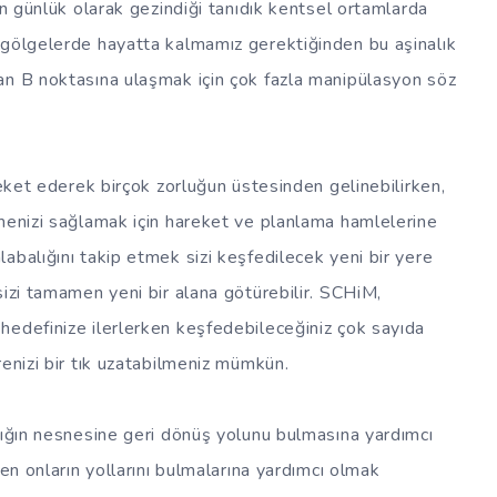
in günlük olarak gezindiği tanıdık kentsel ortamlarda
 gölgelerde hayatta kalmamız gerektiğinden bu aşinalık
an B noktasına ulaşmak için çok fazla manipülasyon söz
reket ederek birçok zorluğun üstesinden gelinebilirken,
lmenizi sağlamak için hareket ve planlama hamlelerine
abalığını takip etmek sizi keşfedilecek yeni bir yere
sizi tamamen yeni bir alana götürebilir. SCHiM,
hedefinize ilerlerken keşfedebileceğiniz çok sayıda
renizi bir tık uzatabilmeniz mümkün.
lığın nesnesine geri dönüş yolunu bulmasına yardımcı
ken onların yollarını bulmalarına yardımcı olmak