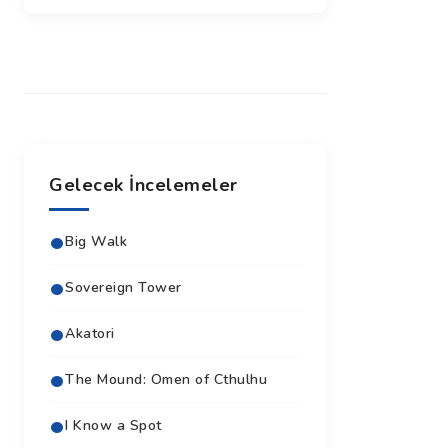
Gelecek İncelemeler
Big Walk
Sovereign Tower
Akatori
The Mound: Omen of Cthulhu
I Know a Spot