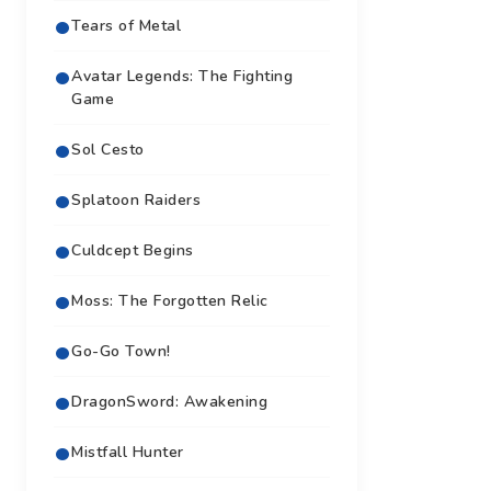
Tears of Metal
Avatar Legends: The Fighting
Game
Sol Cesto
Splatoon Raiders
Culdcept Begins
Moss: The Forgotten Relic
Go-Go Town!
DragonSword: Awakening
Mistfall Hunter