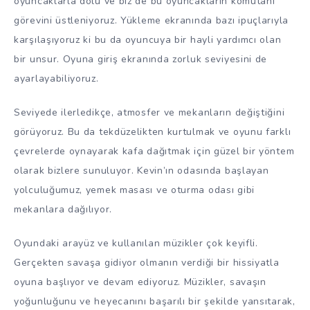
oyuncaklarla dolu ve biz de bu oyuncakların komutanı
görevini üstleniyoruz. Yükleme ekranında bazı ipuçlarıyla
karşılaşıyoruz ki bu da oyuncuya bir hayli yardımcı olan
bir unsur. Oyuna giriş ekranında zorluk seviyesini de
ayarlayabiliyoruz.
Seviyede ilerledikçe, atmosfer ve mekanların değiştiğini
görüyoruz. Bu da tekdüzelikten kurtulmak ve oyunu farklı
çevrelerde oynayarak kafa dağıtmak için güzel bir yöntem
olarak bizlere sunuluyor. Kevin’ın odasında başlayan
yolculuğumuz, yemek masası ve oturma odası gibi
mekanlara dağılıyor.
Oyundaki arayüz ve kullanılan müzikler çok keyifli.
Gerçekten savaşa gidiyor olmanın verdiği bir hissiyatla
oyuna başlıyor ve devam ediyoruz. Müzikler, savaşın
yoğunluğunu ve heyecanını başarılı bir şekilde yansıtarak,