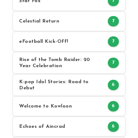
Star Fox
7
Celestial Return
7
eFootball Kick-Off!
7
Rise of the Tomb Raider: 20
7
Year Celebration
K-pop Idol Stories: Road to
6
Debut
Welcome to Kowloon
6
Echoes of Aincrad
6