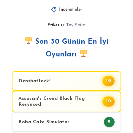
İncelemeler
Toy Shire
Etiketler:
Son 30 Günün En İyi
Oyunları
Denshattack!
10
Assassin's Creed Black Flag
10
Resynced
Boba Cafe Simulator
9