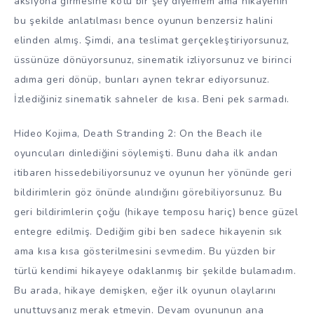
aksiyona girmesine kötü bir şey diyemem ama hikayenin
bu şekilde anlatılması bence oyunun benzersiz halini
elinden almış. Şimdi, ana teslimat gerçekleştiriyorsunuz,
üssünüze dönüyorsunuz, sinematik izliyorsunuz ve birinci
adıma geri dönüp, bunları aynen tekrar ediyorsunuz.
İzlediğiniz sinematik sahneler de kısa. Beni pek sarmadı.
Hideo Kojima, Death Stranding 2: On the Beach ile
oyuncuları dinlediğini söylemişti. Bunu daha ilk andan
itibaren hissedebiliyorsunuz ve oyunun her yönünde geri
bildirimlerin göz önünde alındığını görebiliyorsunuz. Bu
geri bildirimlerin çoğu (hikaye temposu hariç) bence güzel
entegre edilmiş. Dediğim gibi ben sadece hikayenin sık
ama kısa kısa gösterilmesini sevmedim. Bu yüzden bir
türlü kendimi hikayeye odaklanmış bir şekilde bulamadım.
Bu arada, hikaye demişken, eğer ilk oyunun olaylarını
unuttuysanız merak etmeyin. Devam oyununun ana