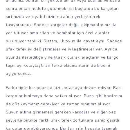
amacınız, bunları bir şekilde almak veya bulmak ve daha
sonra onları hedefe götürmek. En başlarda bu kargoları
sırtınızda ve kıyafetinizin etrafına yerleştirerek
taşıyorsunuz. Sadece kargolar değil, ekipmanlarınız da
yer tutuyor ama silah ve bombalar için özel alanlar
bulunuyor tabii ki. Sistem, ilk oyun ile gayet aynı. Sadece
ufak tefek iyi değiştirmeler ve iyileştirmeler var. Ayrıca,
oyunda ilerledikçe yine klasik olarak araçların ve kargo
taşımayı kolaylaştıran farklı ekipmanların da kilidini
açıyorsunuz.
Farklı tipte kargolar da sizi zorlamaya devam ediyor. Bazı
kargolar kırılmaya daha yatkın oluyor. Pizza gibi bazılarını
da düz koymanız gerekiyor ve zaman sınırınız oluyor.
Suyun altına girmemesi gereken kargolar ve diğer bazı
şeylerle birlikte farklı ufak tefek zorluklara sahip çeşitli
kargolar görebiliyorsunuz. Bunları sıfır hasarla taşımak