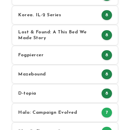
Korea. IL-2 Series
8
Lost & Found: A This Bed We
8
Made Story
Fogpiercer
8
Mazebound
8
D-topia
8
Halo: Campaign Evolved
7