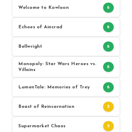
Welcome to Kowloon
6
Echoes of Aincrad
6
Bellwright
6
Monopoly: Star Wars Heroes vs.
6
Villains
LumenTale: Memories of Trey
6
Beast of Reincarnation
5
Supermarket Chaos
5