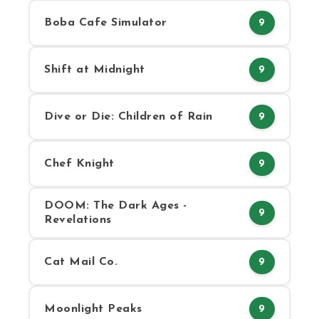
Boba Cafe Simulator
9
Shift at Midnight
9
Dive or Die: Children of Rain
9
Chef Knight
9
DOOM: The Dark Ages -
9
Revelations
Cat Mail Co.
9
Moonlight Peaks
9