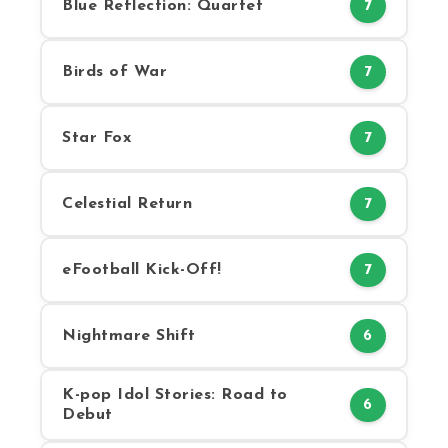
Blue Reflection: Quartet
7
Birds of War
7
Star Fox
7
Celestial Return
7
eFootball Kick-Off!
7
Nightmare Shift
6
K-pop Idol Stories: Road to
6
Debut