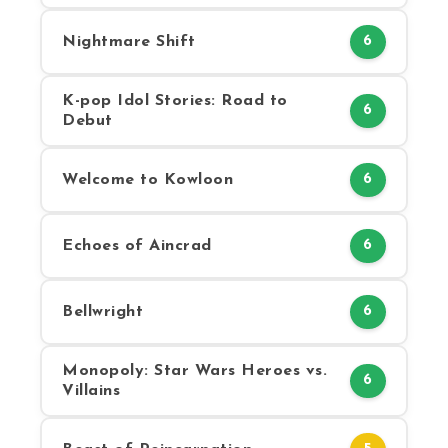
Nightmare Shift
6
K-pop Idol Stories: Road to
6
Debut
Welcome to Kowloon
6
Echoes of Aincrad
6
Bellwright
6
Monopoly: Star Wars Heroes vs.
6
Villains