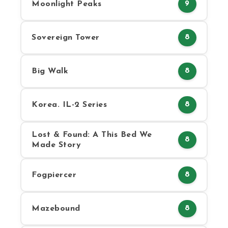
Moonlight Peaks
9
Sovereign Tower
8
Big Walk
8
Korea. IL-2 Series
8
Lost & Found: A This Bed We
8
Made Story
Fogpiercer
8
Mazebound
8