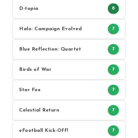
D-topia
8
Halo: Campaign Evolved
7
Blue Reflection: Quartet
7
Birds of War
7
Star Fox
7
Celestial Return
7
eFootball Kick-Off!
7