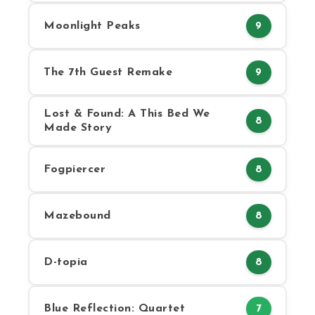
Moonlight Peaks
9
The 7th Guest Remake
9
Lost & Found: A This Bed We
8
Made Story
Fogpiercer
8
Mazebound
8
D-topia
8
Blue Reflection: Quartet
7