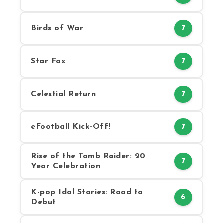
Birds of War
7
Star Fox
7
Celestial Return
7
eFootball Kick-Off!
7
Rise of the Tomb Raider: 20
7
Year Celebration
K-pop Idol Stories: Road to
6
Debut