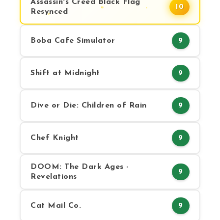
Assassin's Creed Black Flag
10
Resynced
Boba Cafe Simulator
9
Shift at Midnight
9
Dive or Die: Children of Rain
9
Chef Knight
9
DOOM: The Dark Ages -
9
Revelations
Cat Mail Co.
9