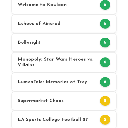
Welcome to Kowloon
6
Echoes of Aincrad
6
Bellwright
6
Monopoly: Star Wars Heroes vs.
6
Villains
LumenTale: Memories of Trey
6
Supermarket Chaos
5
EA Sports College Football 27
5