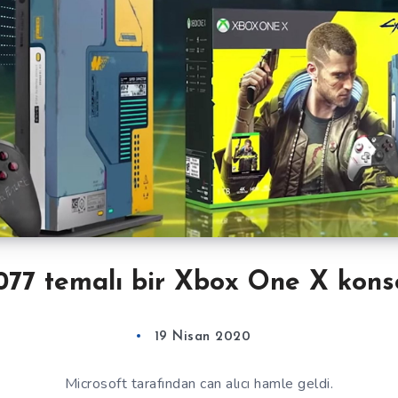
77 temalı bir Xbox One X kons
19 Nisan 2020
Microsoft tarafından can alıcı hamle geldi.