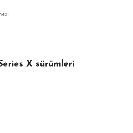
medi.
eries X sürümleri