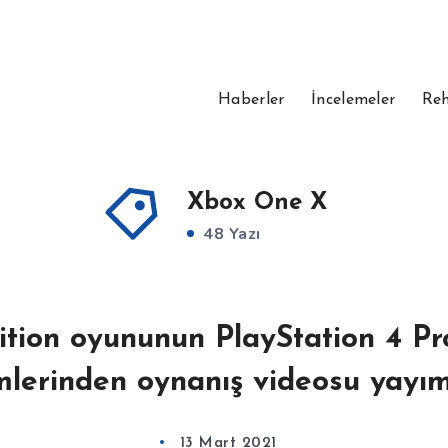
Haberler
İncelemeler
Reh
Xbox One X
48 Yazı
dition oyununun PlayStation 4 P
mlerinden oynanış videosu yayım
13 Mart 2021