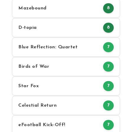
Mazebound
8
D-topia
8
Blue Reflection: Quartet
7
Birds of War
7
Star Fox
7
Celestial Return
7
eFootball Kick-Off!
7