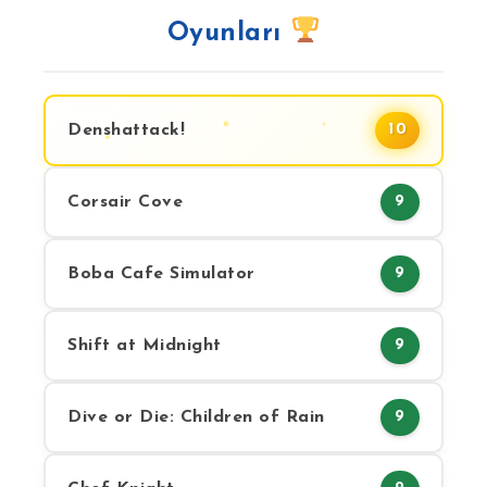
Oyunları
Denshattack!
10
Corsair Cove
9
Boba Cafe Simulator
9
Shift at Midnight
9
Dive or Die: Children of Rain
9