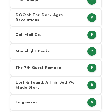
Chef Knight
9
DOOM: The Dark Ages -
9
Revelations
Cat Mail Co.
9
Moonlight Peaks
9
The 7th Guest Remake
9
Lost & Found: A This Bed We
8
Made Story
Fogpiercer
8