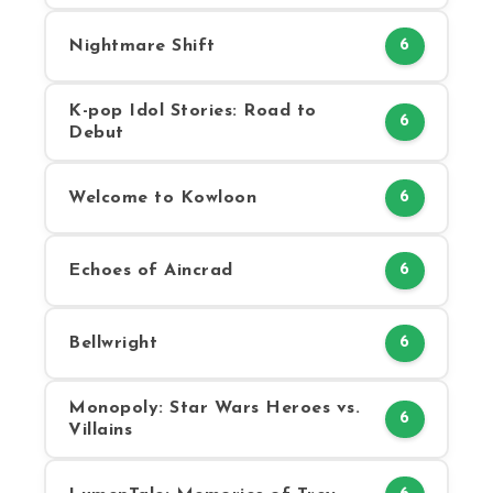
Nightmare Shift
6
K-pop Idol Stories: Road to
6
Debut
Welcome to Kowloon
6
Echoes of Aincrad
6
Bellwright
6
Monopoly: Star Wars Heroes vs.
6
Villains