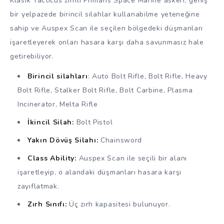
Klasik Tacticus zırhlı Primaris Space Marine askeri, geniş
bir yelpazede birincil silahlar kullanabilme yeteneğine
sahip ve Auspex Scan ile seçilen bölgedeki düşmanları
işaretleyerek onları hasara karşı daha savunmasız hale
getirebiliyor.
Birincil silahları
: Auto Bolt Rifle, Bolt Rifle, Heavy
Bolt Rifle, Stalker Bolt Rifle, Bolt Carbine, Plasma
Incinerator, Melta Rifle
İkincil Silah:
Bolt Pistol
Yakın Dövüş Silahı:
Chainsword
Class Ability:
Auspex Scan ile seçili bir alanı
işaretleyip, o alandaki düşmanları hasara karşı
zayıflatmak.
Zırh Sınıfı:
Üç zırh kapasitesi bulunuyor.