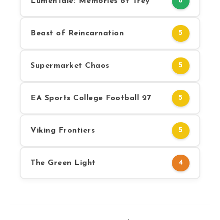
LumenTale: Memories of Trey
6
Beast of Reincarnation
5
Supermarket Chaos
5
EA Sports College Football 27
5
Viking Frontiers
5
The Green Light
4