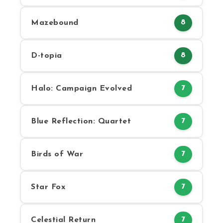
Mazebound
8
D-topia
8
Halo: Campaign Evolved
7
Blue Reflection: Quartet
7
Birds of War
7
Star Fox
7
Celestial Return
7