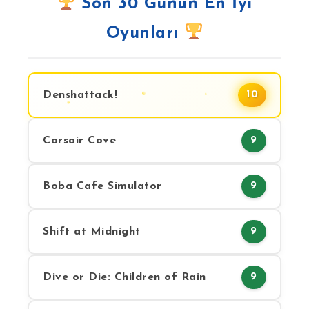
Son 30 Günün En İyi
Oyunları
Denshattack!
10
Corsair Cove
9
Boba Cafe Simulator
9
Shift at Midnight
9
Dive or Die: Children of Rain
9