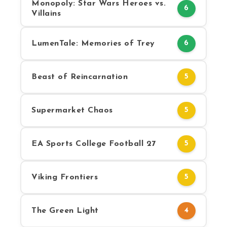
Monopoly: Star Wars Heroes vs.
6
Villains
LumenTale: Memories of Trey
6
Beast of Reincarnation
5
Supermarket Chaos
5
EA Sports College Football 27
5
Viking Frontiers
5
The Green Light
4