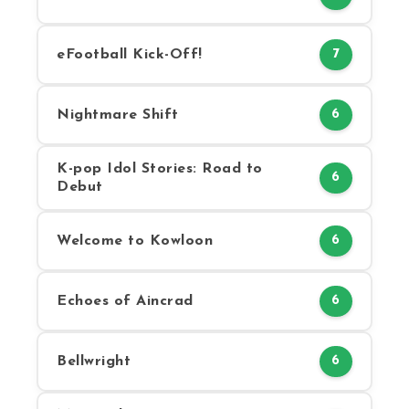
eFootball Kick-Off!
7
Nightmare Shift
6
K-pop Idol Stories: Road to
6
Debut
Welcome to Kowloon
6
Echoes of Aincrad
6
Bellwright
6