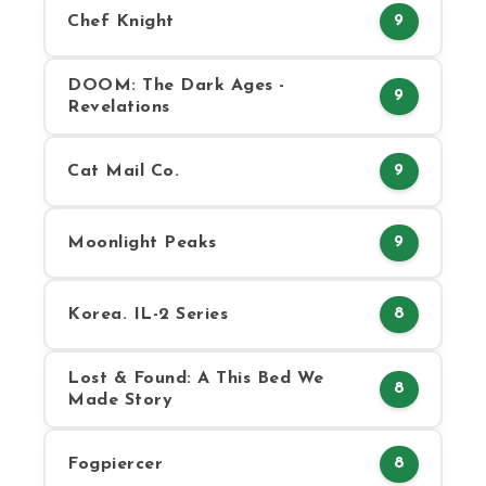
Chef Knight
9
DOOM: The Dark Ages -
9
Revelations
Cat Mail Co.
9
Moonlight Peaks
9
Korea. IL-2 Series
8
Lost & Found: A This Bed We
8
Made Story
Fogpiercer
8