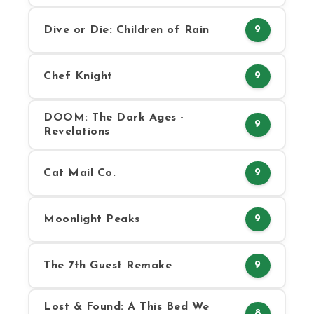
Dive or Die: Children of Rain
9
Chef Knight
9
DOOM: The Dark Ages -
9
Revelations
Cat Mail Co.
9
Moonlight Peaks
9
The 7th Guest Remake
9
Lost & Found: A This Bed We
8