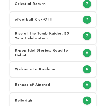
Celestial Return
7
eFootball Kick-Off!
7
Rise of the Tomb Raider: 20
7
Year Celebration
K-pop Idol Stories: Road to
6
Debut
Welcome to Kowloon
6
Echoes of Aincrad
6
Bellwright
6