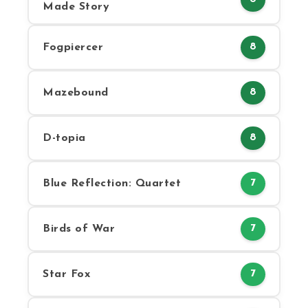
Made Story
Fogpiercer
8
Mazebound
8
D-topia
8
Blue Reflection: Quartet
7
Birds of War
7
Star Fox
7