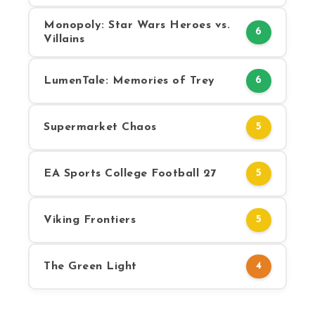
Monopoly: Star Wars Heroes vs.
6
Villains
LumenTale: Memories of Trey
6
Supermarket Chaos
5
EA Sports College Football 27
5
Viking Frontiers
5
The Green Light
4