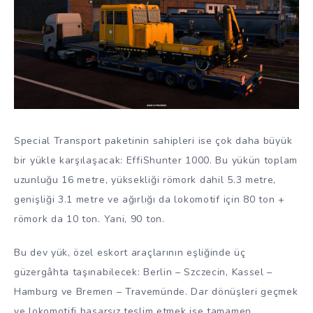
Special Transport paketinin sahipleri ise çok daha büyük
bir yükle karşılaşacak: EffiShunter 1000. Bu yükün toplam
uzunluğu 16 metre, yüksekliği römork dahil 5.3 metre,
genişliği 3.1 metre ve ağırlığı da lokomotif için 80 ton +
römork da 10 ton. Yani, 90 ton.
Bu dev yük, özel eskort araçlarının eşliğinde üç
güzergâhta taşınabilecek: Berlin – Szczecin, Kassel –
Hamburg ve Bremen – Travemünde. Dar dönüşleri geçmek
ve lokomotifi hasarsız teslim etmek ise tamamen